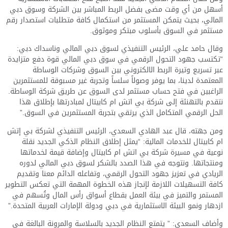
أسهل من أي وقت مضى بفضل الربط المباشر بين الشركة وسوق دبي
المالي، بحيث يتمكن المستثمر من استكمال كافة متطلبات استصدار رقم
مستثمر في السوق بأسلوب مبتكر وموثوق.
وقال حامد علي، الرئيس التنفيذي لسوق دبي المالي وناسداك دبي:
“تكتسب جهود التحول الرقمي في سوق دبي المالي قوة دفع متزايدة
عبر تسريع وتيرة الربط الالكتروني بين السوق وشركات الوساطة
المعتمدة لدينا، بما يوفر وصولاً سلساً وتجربة غير مسبوقة للمستثمرين
الراغبين في فتح حساب مستثمر لدى السوق عن طريق شركة الوساطة.
نتقدم بالتهنئة إلى شركة بي اتش ام كابيتال لمبادرتها بإطلاق هذا
الحل الرقمي المتكامل الذي يرتقي بتجربة المستثمرين في السوق.”
ومن جهته، قال عبد الهادي السعدي، الرئيس التنفيذي لشركة بي إتش
ام كابيتال للخدمات المالية: “يمثل إطلاق النظام الذكي الجديد نقلة
نوعية في مسيرة شركة بي اتش ام كابيتال وإضافة قيمة لخدماتها
ومنتجاتها. ونتوجه في هذا الصدد بالشكر لسوق دبي المالي لدوره
الريادي في تعزيز جهود التحول الرقمي، وتفاعله الدائم معنا وتقديم
كافة التسهيلات اللازمة لإنجاز هذه الخطوة المهمة التي تعكس التطوير
المستمر والتميز في بيئة العمل بقطاع أسواق رأس المال وتُسهم في
ازدهار ونمو البيئة الاستثمارية في دبي ودولة الإمارات العربية المتحدة.”
وأضاف السعدي: ” يتمتع النظام الجديد بالسلاسة والمرونة البالغة في