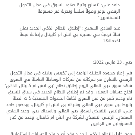
حامد علي: “تسارع وتيرة جهود السوق في مجال التحول
الرقمي يوفر وصولاً سلساً وتجربة غير مسبوقة
للمستثمرين”
عبد الهادي السعدي: “إطلاق النظام الذكي الجديد يمثل
نقلة نوعية في مسيرة بي اتش ام كابيتال وإضافة قيمة
لخدماتها”
دبي، 23 مارس 2022:
في إطار جهوده الحثيثة الرامية إلى تكريس ريادته في مجال التحول
الرقمي بالتعاون مع شركائه من شركات الوساطة العاملة في السوق،
شهد سوق دبي المالي اليوم إطلاق نظام “بي اتش ام كابيتال الذكي”
لفتح حسابات العملاء. وقد تم إطلاق النظام الجديد في سياق تنسيق
تام ودعم كبير من قبل السوق لكافة الخطوات التنفيذية ذات الصلة
بالربط بين سوق دبي المالي وشركة بي اتش ام كابيتال، وبحضور حامد
علي، الرئيس التنفيذي لسوق دبي المالي وناسداك دبي، وعبد الهادي
السعدي، الرئيس التنفيذي لشركة بي اتش ام كابيتال، وعدد من كبار
المسؤولين من الجانبين.
ومن خلال النظام الذكي الجديد فقد أصبح فتح الحسابات الاستثمارية