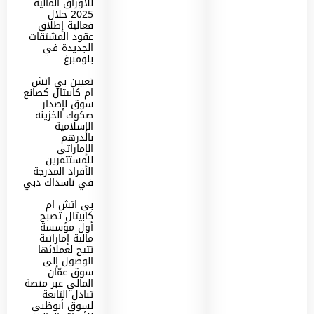
للأوراق المالية
2025 خلال
فعالية إطلاق
عقود المشتقات
الجديدة في
بلومبرغ
تعيين بي اتش
ام كابيتال كصانع
سوق لإصدار
صكوك الخزينة
الإسلامية
بالدرهم
الإماراتي
للمستثمرين
الأفراد المدرجة
في ناسداك دبي
بي اتش ام
كابيتال تصبح
أول مؤسسة
مالية إماراتية
تتيح لعملائها
الوصول إلى
سوق عمّان
المالي عبر منصة
تبادل التابعة
لسوق أبوظبي