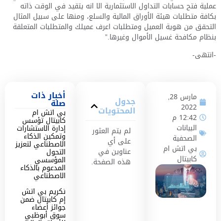
عملية فتح حسابات التداول الاستثمارية الا انه يتقيد في الوقت ذاته
بكافة متطلبات هيئة الأوراق المالية والسلع، ومنها على سبيل المثال
التحقق من هوية العميل ومتطلبات اعرف عميلك والمتطلبات المتعلقة
بنظام مكافحة غسيل الأموال وغيرها.”
-انتهى-
أخبار ذات
مارس 28,
جدول
صلة
2022
المحتويات
بي اتش ام
12:42 م
كابيتال تؤسس
البيانات
إدارة الاستشارات
لم يتم العثور
وتمكين الذكاء
الصحفية
على أي
الاصطناعي لتعزيز
بي اتش ام
عناوين في
التحول
كابيتال
المؤسسي
هذه الصفحة.
المدعوم بالذكاء
الاصطناعي
تكريم بي اتش
إم كابيتال ضمن
جوائز أعضاء
سوق أبوظبي