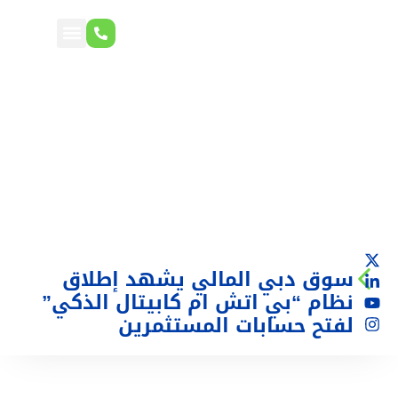
سوق دبي المالي يشهد إطلاق
نظام “بي اتش ام كابيتال الذكي”
لفتح حسابات المستثمرين