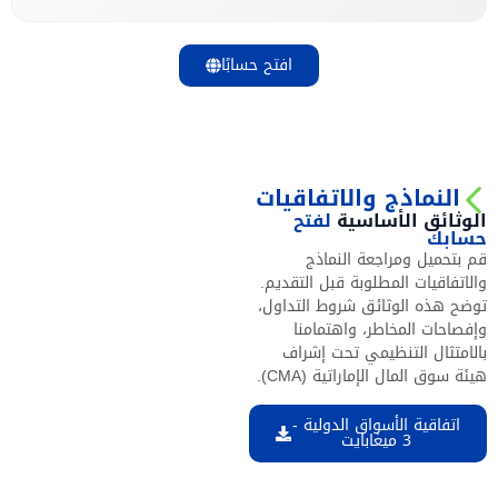
افتح حسابًا
النماذج والاتفاقيات
الوثائق الأساسية
لفتح
حسابك
قم بتحميل ومراجعة النماذج
والاتفاقيات المطلوبة قبل التقديم.
توضح هذه الوثائق شروط التداول،
وإفصاحات المخاطر، واهتمامنا
بالامتثال التنظيمي تحت إشراف
هيئة سوق المال الإماراتية (CMA).
اتفاقية الأسواق الدولية -
3 ميغابايت