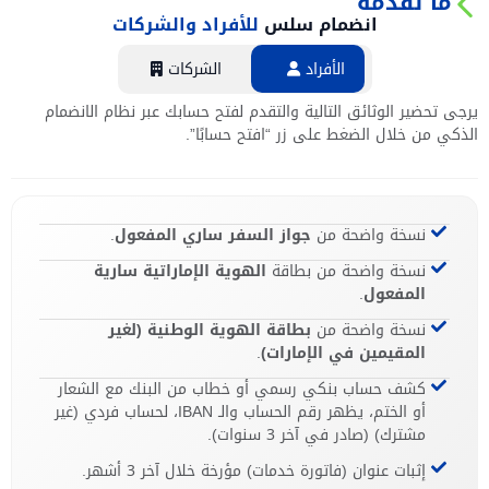
ما نقدمه
انضمام سلس
للأفراد والشركات
الأفراد
الشركات
يرجى تحضير الوثائق التالية والتقدم لفتح حسابك عبر نظام الانضمام
الذكي من خلال الضغط على زر “افتح حسابًا”.
نسخة واضحة من
جواز السفر ساري المفعول
.
نسخة واضحة من بطاقة
الهوية الإماراتية سارية
المفعول
.
نسخة واضحة من
بطاقة الهوية الوطنية (لغير
المقيمين في الإمارات)
.
كشف حساب بنكي رسمي أو خطاب من البنك مع الشعار
أو الختم، يظهر رقم الحساب والـ IBAN، لحساب فردي (غير
مشترك) (صادر في آخر 3 سنوات).
إثبات عنوان (فاتورة خدمات) مؤرخة خلال آخر 3 أشهر.