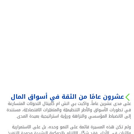
عشرون عامًا من الثقة في أسواق المال
على مدى عشرين عاماً، واكبت بي اتش ام كابيتال التحولات المتسارعة
في تطورات الأسواق والأطر التنظيميّة والمتغيّرات الاقتصاديّة، مستندة
إلى الانضباط المؤسسي والنزاهة ورؤية استراتيجية بعيدة المدى.
ولم تكن هذه المسيرة قائمة على النمو وحده، بل على الاستمرارية
والثبات في الأداء. فقد شكّل الالتزام بالحوكمة الرشيدة وجودة التنفيذ