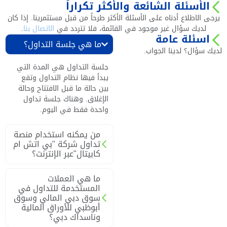
الأسئلة الشائعة والأكثر تكراراً
يرجى الاطلاع أدناه على الأسئلة الأكثر طرحاً من قبل مستثمرينا. إذا كان
لديك سؤال غير موجود في القائمة، فلا تتردد في
الاتصال بنا
.
اسئلة عامة
ما هي جلسة التداول؟
لديك سؤال؟ لدينا الجواب.
جلسة التداول هي المدة التي
يبدأ فيها نظام التداول وتقع
بين حالة ما قبل الافتتاح وحالة
الإغلاق. وهناك جلسة تداول
واحدة فقط في اليوم.
من يمكنه استخدام منصة
تداول شركة "بي اتش ام
كابيتال"عبر الإنترنت؟
ما هي العملات
المستخدمة للتداول في
سوق دبي المالي وسوق
أبوظبي للأوراق المالية
وناسداك دبي؟