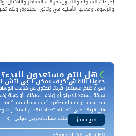
إجراءات السيولة والتداول، مراقبة المخاطر والامتثال، وتق
والرسوم، ومعايير الأهلية في وثائق الصندوق ويتم تط
هل أنتم مستعدون للبدء؟
دعونا نناقش كيف يمكن لـ بي اتش ام
سواء كنتم مستثمرًا فرديًا تبحثون عن خدمات الوساط
شركة تستعد للإدراج أو إعادة الهيكلة، أو جهة إص
متخصصة، أو منشأة صغيرة أو متوسطة تستكشف حل
فإن فريقنا على أتم الاستعداد لتقديم استشارات و
افتح حسابًا
طلب حساب تجريبي مجاني
نتطلع إلى الشراكة معكم.