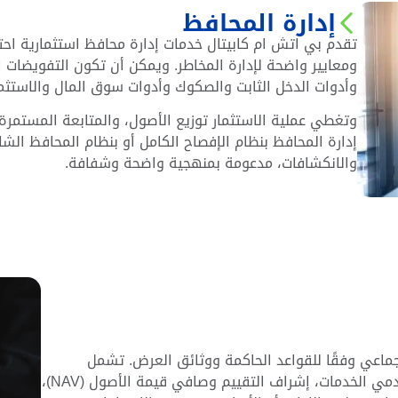
إدارة المحافظ
تقدم بي اتش ام كابيتال خدمات إدارة محافظ استثمارية اح
ومعايير واضحة لإدارة المخاطر. ويمكن أن تكون التفويضات 
وأدوات الدخل الثابت والصكوك وأدوات سوق المال والاستثمار
وتغطي عملية الاستثمار توزيع الأصول، والمتابعة المستمرة، 
إدارة المحافظ بنظام الإفصاح الكامل أو بنظام المحافظ الشام
والانكشافات، مدعومة بمنهجية واضحة وشفافة.
جماعي وفقًا للقواعد الحاكمة ووثائق العرض. تشمل
الأنشطة تحديد السياسات والتفويضات، التنسيق مع مقدمي الخدمات، إشراف التقييم وصافي قيمة الأصول (NAV)،