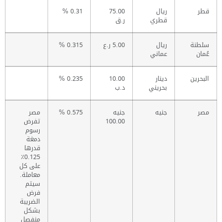
قطر
ريال
75.00
0.31 %
قطري
ر.ق
سلطنة
ريال
5.00 ر.ع
0.315 %
عُمان
عماني
البحرين
دينار
10.00
0.235 %
بحريني
د.ب
مصر
جنيه
جنيه
0.575 %
مصر
100.00
تفرض
رسوم
دمغة
قدرها
0.125٪
على كل
معاملة.
سيتم
فرض
الضريبة
بشكل
منفصل