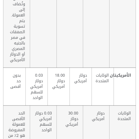
وتُضاف
إلى
العمولة.
يتم
تسوية
الصفقات
في مصر
بالجنيه
المصري
أو الدولار
الأمريكي
الأمريكيتان
الولايات
دولار
18.00
0.03
بدون
المتحدة
أمريكي
دولار
دولار
حد
أمريكي
أمريكي
أقصى
للسهم
الواحد
الولايات
دولار
30.00
0.03 دولار
الحد
المتحدة
أمريكي
دولار
أمريكي
الأقصى
أمريكي
للسهم
للعمولة
الواحد
المفروضة
هو 2٪ من