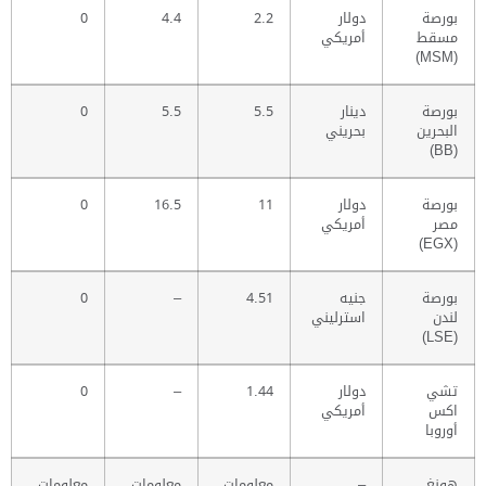
بورصة
دولار
2.2
4.4
0
مسقط
أمريكي
(MSM)
بورصة
دينار
5.5
5.5
0
البحرين
بحريني
(BB)
بورصة
دولار
11
16.5
0
مصر
أمريكي
(EGX)
بورصة
جنيه
4.51
–
0
لندن
استرليني
(LSE)
تشي
دولار
1.44
–
0
اكس
أمريكي
أوروبا
هونغ
–
معلومات
معلومات
معلومات