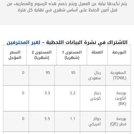
يتم تكبدها نيابة عن العميل ويتم خصم هذه الرسوم والمصاريف من
قبل أمين الحفظ على أساس شهري في نهاية كل فترة.
الاشتراك في نشرة البيانات اللحظية –
لغير المحترفين
البورصة
العملة
المستوى 1
المستوى 2
السعر
(شهريا)
(شهريا)
المؤجل
السعودية
ريال
95
95
0
(TDWL)
سعودي
بورصة
دينار
2.2
3.3
0
الكويت
كويتي
(BK)
بورصة
دولار
1.1
5.5
0
قطر (QE)
أمريكي