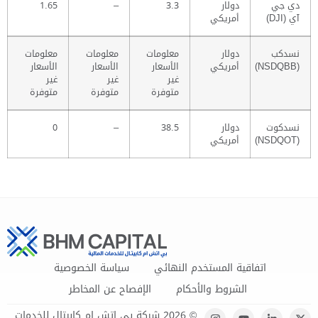
دي جي
دولار
3.3
–
1.65
آي (DJI)
أمريكي
نسدكب
دولار
معلومات
معلومات
معلومات
(NSDQBB)
أمريكي
الأسعار
الأسعار
الأسعار
غير
غير
غير
متوفرة
متوفرة
متوفرة
نسدكوت
دولار
38.5
–
0
(NSDQOT)
أمريكي
اتفاقية المستخدم النهائي
سياسة الخصوصية
الشروط والأحكام
الإفصاح عن المخاطر
© 2026 شركة بي إتش إم كابيتال للخدمات