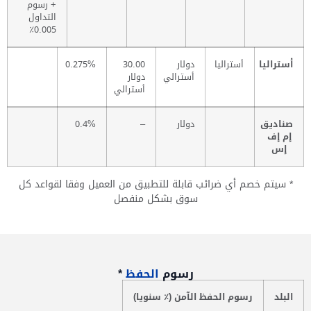
+ رسوم
التداول
0.005٪
أستراليا
أستراليا
دولار
30.00
0.275%
أسترالي
دولار
أسترالي
صناديق
دولار
–
0.4%
إم إف
إس
* سيتم خصم أي ضرائب قابلة للتطبيق من العميل وفقا لقواعد كل
سوق بشكل منفصل
رسوم
الحفظ
*
البلد
رسوم الحفظ الآمن (٪ سنويا)