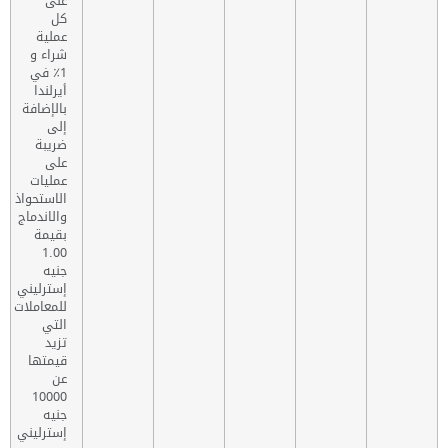
على
كل
عملية
شراء و
1٪ في
أيرلندا
بالإضافة
إلى
ضريبة
على
عمليات
الاستحواذ
والاندماج
بقيمة
1.00
جنيه
إسترليني
للمعاملات
التي
تزيد
قيمتها
عن
10000
جنيه
إسترليني