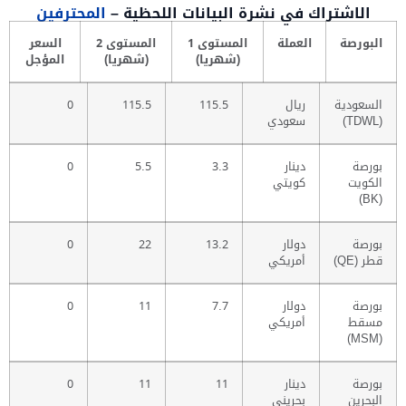
الاشتراك في نشرة البيانات اللحظية –
المحترفين
البورصة
العملة
المستوى 1
المستوى 2
السعر
(شهريا)
(شهريا)
المؤجل
السعودية
ريال
115.5
115.5
0
(TDWL)
سعودي
بورصة
دينار
3.3
5.5
0
الكويت
كويتي
(BK)
بورصة
دولار
13.2
22
0
قطر (QE)
أمريكي
بورصة
دولار
7.7
11
0
مسقط
أمريكي
(MSM)
بورصة
دينار
11
11
0
البحرين
بحريني