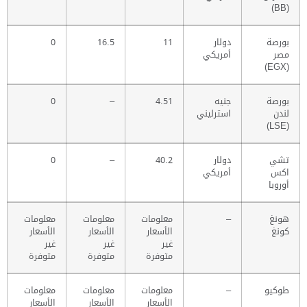
(BB)
بورصة
دولار
11
16.5
0
مصر
أمريكي
(EGX)
بورصة
جنيه
4.51
–
0
لندن
استرليني
(LSE)
تشي
دولار
40.2
–
0
اكس
أمريكي
أوروبا
هونغ
–
معلومات
معلومات
معلومات
كونغ
الأسعار
الأسعار
الأسعار
غير
غير
غير
متوفرة
متوفرة
متوفرة
طوكيو
–
معلومات
معلومات
معلومات
الأسعار
الأسعار
الأسعار