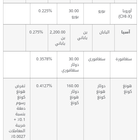
أوروبا
يورو
30.00
0.225%
(CHI-X)
يورو
آسيا
اليابان
ين
2,200.00
0.275%
ياباني
ين
ياباني
سنغافورة
سنغافوري
30.00
0.3578%
دولار
سنغافوري
هونغ
دولار
160.00
0.4127%
تفرض
كونغ
هونغ
دولار
هونغ
كونغ
هونغ
كونغ
كونغ
رسوم
دمغة
بنسبة
0.1٪ +
ضريبة
المعاملات
0.0027٪