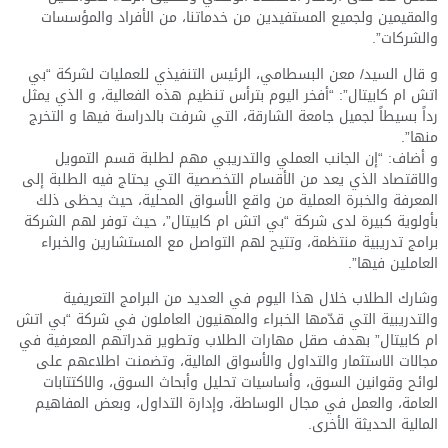
والمقيمين ولجميع المستفيدين من خدماتنا، من الأفراد والمؤسسات
والشركات”.
و قال السيد/ معن البسطامي، الرئيس التنفيذي للعمليات لشركة “بي
اتش ام كابيتال”: “أفخر اليوم بترأس تنظيم هذه الفعالية، و الذي يمثل
رداً بسيطاً لجميل جامعة الشارقة، التي شرفت بالدراسة فيها و التخرج
منها”.
و أضاف: “إن الجانب العملي والتدريبي مهم لطلبة قسم التمويل
والاقتصاد الذي يعد من الأقسام التخصصية التي يحتاج فيه الطلبة إلى
المعرفة والخبرة العملية من واقع الأسواق المحلية، حيث يحظى ذلك
بأولوية كبيرة لدى شركة “بي اتش ام كابيتال”، حيث توفر لهم الشركة
برامج تدريبية منتظمة، وتتيح لهم التواصل مع المستشارين والخبراء
العاملين فيها”.
وشارك الطلاب خلال هذا اليوم في العديد من البرامج التعريفية
والتدريبية التي قدّمها الخبراء والمهنيون العاملون في شركة “بي اتش
ام كابيتال” بهدف صقل مهارات الطلاب وتطوير قدراتهم المعرفية في
مجالات الاستثمار والتداول والأسواق المالية، وتضمنت اطلاعهم على
لوائح وقوانين السوق، وأساسيات تحليل وأبحاث السوق، والاكتتابات
العامة، والعمل في مجال الوساطة، وإدارة التداول، وبعض المفاهيم
المالية الحديثة الأخرى.