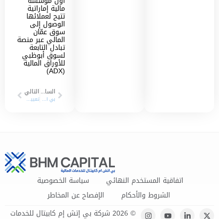
أول مؤسسة
مالية إماراتية
تتيح لعملائها
الوصول إلى
سوق عمّان
المالي عبر منصة
تبادل التابعة
لسوق أبوظبي
للأوراق المالية
(ADX)
السابق
التالي
بي اتش ام كابيتال تحصل على نشاط مزاولة خدمة البيع على المكشوف المنظم من سوق دبي المالي
تعيين “بي اتش ام كابيتال” كموفر سيولة على أسهم “تاكسي دبي” في سوق دبي المالي
اتفاقية المستخدم النهائي
سياسة الخصوصية
الشروط والأحكام
الإفصاح عن المخاطر
© 2026 شركة بي إتش إم كابيتال للخدمات