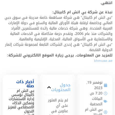
انتهى.
نبذة عن شركة بي اتش ام كابيتال:
“بي اتش ام كابيتال“ هي شركة مساهمة خاصة مدرجة في سوق دبي
المالي وخاضعة لرقابة هيئة الأوراق المالية والسلع في دولة الإمارات
العربية المتحدة. وهي شركة خدمات مالية رائدة للمستثمرين الأفراد
والشركات منذ عام 2006، وتقدم حزمة متكاملة في الخدمات المالية
والاستثمارية في الأسواق المالية، المحلية، الإقليمية والعالمية.
“بي اتش ام كابيتال“ هي إحدى الشركات التابعة لمجموعة شركات إثمار
الدولية القابضة.
للمزيد من المعلومات، يرجى زيارة الموقع الالكتروني للشركة:
bhmuae.ae
أخبار ذات
نوفمبر 19,
جدول
صلة
2023
المحتويات
بي اتش ام
7:20 ص
كابيتال تؤسس
البيانات
إدارة الاستشارات
لم يتم العثور
وتمكين الذكاء
الصحفية
على أي
الاصطناعي لتعزيز
بي اتش ام
عناوين في
التحول
كابيتال