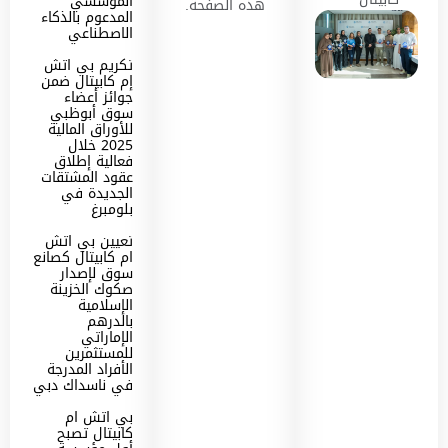
المؤسسي
هذه الصفحة.
المدعوم بالذكاء
الاصطناعي
تكريم بي اتش
إم كابيتال ضمن
جوائز أعضاء
سوق أبوظبي
للأوراق المالية
2025 خلال
فعالية إطلاق
عقود المشتقات
الجديدة في
بلومبرغ
تعيين بي اتش
ام كابيتال كصانع
سوق لإصدار
صكوك الخزينة
الإسلامية
بالدرهم
الإماراتي
للمستثمرين
الأفراد المدرجة
في ناسداك دبي
بي اتش ام
كابيتال تصبح