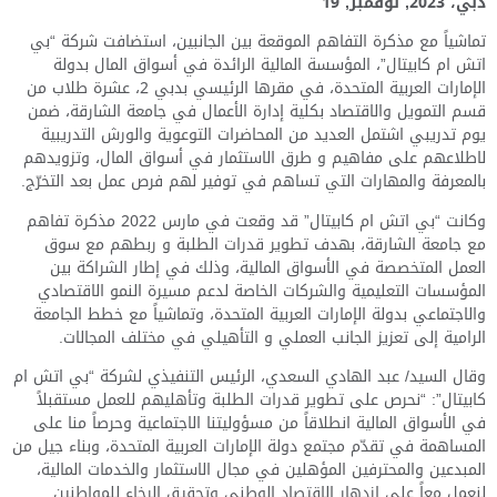
دبي، 2023, نوفمبر, 19
تماشياً مع مذكرة التفاهم الموقعة بين الجانبين، استضافت شركة “بي
اتش ام كابيتال”، المؤسسة المالية الرائدة في أسواق المال بدولة
الإمارات العربية المتحدة، في مقرها الرئيسي بدبي 2، عشرة طلاب من
قسم التمويل والاقتصاد بكلية إدارة الأعمال في جامعة الشارقة، ضمن
يوم تدريبي اشتمل العديد من المحاضرات التوعوية والورش التدريبية
لاطلاعهم على مفاهيم و طرق الاستثمار في أسواق المال، وتزويدهم
بالمعرفة والمهارات التي تساهم في توفير لهم فرص عمل بعد التخرّج.
وكانت “بي اتش ام كابيتال” قد وقعت في مارس 2022 مذكرة تفاهم
مع جامعة الشارقة، بهدف تطوير قدرات الطلبة و ربطهم مع سوق
العمل المتخصصة في الأسواق المالية، وذلك في إطار الشراكة بين
المؤسسات التعليمية والشركات الخاصة لدعم مسيرة النمو الاقتصادي
والاجتماعي بدولة الإمارات العربية المتحدة، وتماشياً مع خطط الجامعة
الرامية إلى تعزيز الجانب العملي و التأهيلي في مختلف المجالات.
وقال السيد/ عبد الهادي السعدي، الرئيس التنفيذي لشركة “بي اتش ام
كابيتال”: “نحرص على تطوير قدرات الطلبة وتأهليهم للعمل مستقبلاً
في الأسواق المالية انطلاقاً من مسؤوليتنا الاجتماعية وحرصاً منا على
المساهمة في تقدّم مجتمع دولة الإمارات العربية المتحدة، وبناء جيل من
المبدعين والمحترفين المؤهلين في مجال الاستثمار والخدمات المالية،
لنعمل معاً على ازدهار الاقتصاد الوطني وتحقيق الرخاء للمواطنين