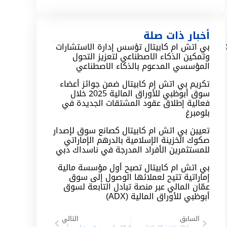
أخبار ذات صلة
بي اتش ام كابيتال تؤسس إدارة الاستشارات
وتمكين الذكاء الاصطناعي لتعزيز التحول
المؤسسي المدعوم بالذكاء الاصطناعي
تكريم بي اتش إم كابيتال ضمن جوائز أعضاء
سوق أبوظبي للأوراق المالية 2025 خلال
فعالية إطلاق عقود المشتقات الجديدة في
بلومبرغ
تعيين بي اتش ام كابيتال كصانع سوق لإصدار
صكوك الخزينة الإسلامية بالدرهم الإماراتي
للمستثمرين الأفراد المدرجة في ناسداك دبي
بي اتش ام كابيتال تصبح أول مؤسسة مالية
إماراتية تتيح لعملائها الوصول إلى سوق
عمّان المالي عبر منصة تبادل التابعة لسوق
أبوظبي للأوراق المالية (ADX)
السابق
التالي