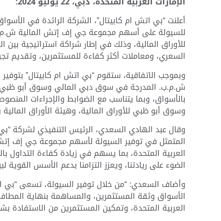
الإمارات العربية المتحدة، دبي، 22 يوليو 2024:
أعلنت “بي اتش ام كابيتال”، الشركة الرائدة في الأسواق ا
للأوراق المالية، وذلك في إطار شراكة استراتيجية بين ال
السعري، ومعاملات أكثر كفاءة للمستثمرين، وتقديم تج
وبموجب الاتفاقية، ستقوم “بي اتش ام كابيتال” بتوفير 
ش.م.ب. المدرجة في سوق دبي المالي وسوق أبو ظبي للأ
بالأسواق، وبما يتناسب مع الضوابط والإجراءات المنص
وسوق أبو ظبي للأوراق المالية، وهيئة الأوراق المالية و
وقال عبد الهادي السعدي، الرئيس التنفيذي لشركة “بي ات
المتمثل في توفير السيولة لأسهم مجموعة جي إف إتش ال
العربية المتحدة، بما يسهم في زيادة كفاءة التداول بالأ
الضوء على ريادتنا، ويعزز التزامنا بدعم الأسس القوية لب
وأضاف السعدي: “من خلال توفير السيولة، تسعى “بي ات
الأسواق وثقة المستثمرين، والمساهمة بنهاية المطاف في
العربية المتحدة، وتمكين المستثمرين من الاستفادة بش