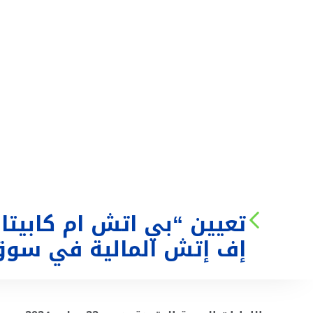
من نحن
الخدمات
تعيين “بي اتش ام كابيت
إف إتش المالية في سوق 