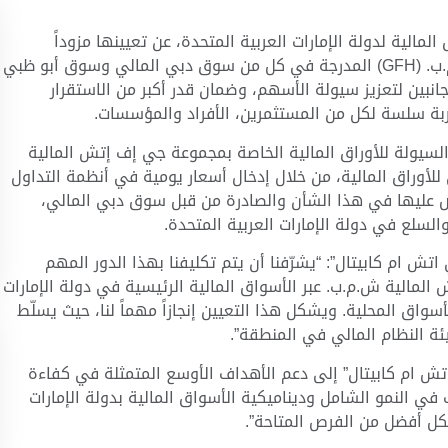
لمالية لدولة الإمارات العربية المتحدة، عن تعيينها مزوداً
للسيولة على أسهم مجموعة جي إف إتش المالية ش.م.ب. (GFH) المدرجة في كل من سوق دبي المالي وسوق أبو ظبي
جانبين لتعزيز سيولة الأسهم، وضمان قدر أكبر من الاستقرار
ربة سلسة لكل من المستثمرين، الأفراد والمؤسسات.
السيولة للأوراق المالية الخاصة بمجموعة جي إف إتش المالية
وراق المالية، من خلال إدخال أسعار يومية في أنظمة التداول
وص عليها في هذا الشأن والصادرة من قبل سوق دبي المالي،
السلع في دولة الإمارات العربية المتحدة.
ش ام كابيتال”: “يشرّفنا أن يتم تكليفنا بهذا الدور المهم
مالية ش.م.ب. عبر الأسواق المالية الرئيسية في دولة الإمارات
سواق المحلية. ويشكل هذا التعيين إنجازاً مهماً لنا، حيث يسلّط
يئة النظام المالي في المنطقة”.
ش ام كابيتال” إلى دعم الأهداف الأوسع المتمثلة في كفاءة
 النمو الشامل وديناميكية الأسواق المالية بدولة الإمارات
كل أفضل من الفرص المتاحة”.