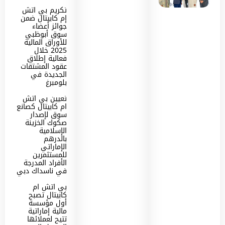
تكريم بي اتش
إم كابيتال ضمن
جوائز أعضاء
سوق أبوظبي
للأوراق المالية
2025 خلال
فعالية إطلاق
عقود المشتقات
الجديدة في
بلومبرغ
تعيين بي اتش
ام كابيتال كصانع
سوق لإصدار
صكوك الخزينة
الإسلامية
بالدرهم
الإماراتي
للمستثمرين
الأفراد المدرجة
في ناسداك دبي
بي اتش ام
كابيتال تصبح
أول مؤسسة
مالية إماراتية
تتيح لعملائها