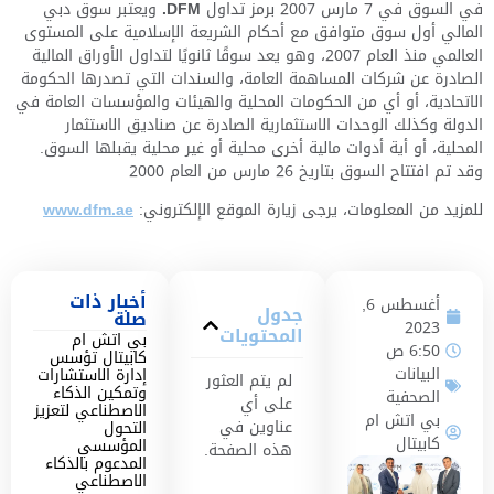
في السوق في 7 مارس 2007 برمز تداول
DFM.
ويعتبر سوق دبي
المالي أول سوق متوافق مع أحكام الشريعة الإسلامية على المستوى
العالمي منذ العام 2007، وهو يعد سوقًا ثانويًا لتداول الأوراق المالية
الصادرة عن شركات المساهمة العامة، والسندات التي تصدرها الحكومة
الاتحادية، أو أي من الحكومات المحلية والهيئات والمؤسسات العامة في
الدولة وكذلك الوحدات الاستثمارية الصادرة عن صناديق الاستثمار
المحلية، أو أية أدوات مالية أخرى محلية أو غير محلية يقبلها السوق.
وقد تم افتتاح السوق بتاريخ 26 مارس من العام 2000
للمزيد من المعلومات، يرجى زيارة الموقع الإلكتروني:
www.dfm.ae
أخبار ذات
أغسطس 6,
جدول
صلة
2023
المحتويات
بي اتش ام
6:50 ص
كابيتال تؤسس
البيانات
إدارة الاستشارات
لم يتم العثور
وتمكين الذكاء
الصحفية
على أي
الاصطناعي لتعزيز
بي اتش ام
عناوين في
التحول
كابيتال
المؤسسي
هذه الصفحة.
المدعوم بالذكاء
الاصطناعي