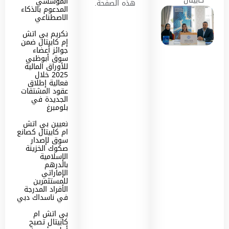
كابيتال
المؤسسي
هذه الصفحة.
المدعوم بالذكاء
الاصطناعي
تكريم بي اتش
إم كابيتال ضمن
جوائز أعضاء
سوق أبوظبي
للأوراق المالية
2025 خلال
فعالية إطلاق
عقود المشتقات
الجديدة في
بلومبرغ
تعيين بي اتش
ام كابيتال كصانع
سوق لإصدار
صكوك الخزينة
الإسلامية
بالدرهم
الإماراتي
للمستثمرين
الأفراد المدرجة
في ناسداك دبي
بي اتش ام
كابيتال تصبح