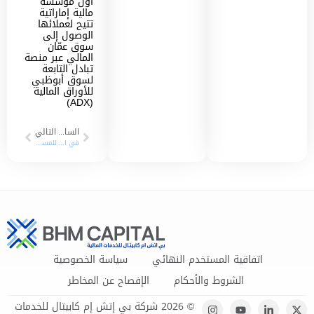
أول مؤسسة
مالية إماراتية
تتيح لعملائها
الوصول إلى
سوق عمّان
المالي عبر منصة
تبادل التابعة
لسوق أبوظبي
للأوراق المالية
(ADX)
السابق
التالي
في انطلاقة قوية للشركة مع مطلع عام 2024 “بي اتش ام كابيتال” تستحوذ على النصيب الأكبر من حسابات المستثمرين الجديدة في سوق دبي المالي
للمساهمة في استقرار أسعار الأسهم الحديثة الإدراج بالسوق “بي اتش ام كابيتال” تحصل على موافقة سوق دبي المالي لتقديم وممارسة آلية “الاستقرار السعري
اتفاقية المستخدم النهائي
سياسة الخصوصية
الشروط والأحكام
الإفصاح عن المخاطر
© 2026 شركة بي إتش إم كابيتال للخدمات