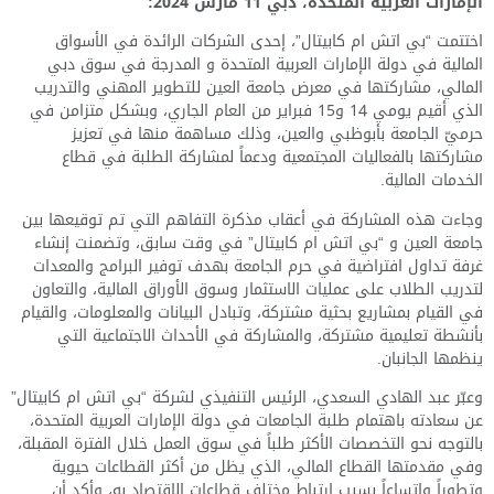
الإمارات العربية المتحدة، دبي 11 مارس 2024:
اختتمت “بي اتش ام كابيتال”، إحدى الشركات الرائدة في الأسواق
المالية في دولة الإمارات العربية المتحدة و المدرجة في سوق دبي
المالي، مشاركتها في معرض جامعة العين للتطوير المهني والتدريب
الذي أقيم يومي 14 و15 فبراير من العام الجاري، وبشكل متزامن في
حرميّ الجامعة بأبوظبي والعين، وذلك مساهمة منها في تعزيز
مشاركتها بالفعاليات المجتمعية ودعماً لمشاركة الطلبة في قطاع
الخدمات المالية.
وجاءت هذه المشاركة في أعقاب مذكرة التفاهم التي تم توقيعها بين
جامعة العين و “بي اتش ام كابيتال” في وقت سابق، وتضمنت إنشاء
غرفة تداول افتراضية في حرم الجامعة بهدف توفير البرامج والمعدات
لتدريب الطلاب على عمليات الاستثمار وسوق الأوراق المالية، والتعاون
في القيام بمشاريع بحثية مشتركة، وتبادل البيانات والمعلومات، والقيام
بأنشطة تعليمية مشتركة، والمشاركة في الأحداث الاجتماعية التي
ينظمها الجانبان.
وعبّر عبد الهادي السعدي، الرئيس التنفيذي لشركة “بي اتش ام كابيتال”
عن سعادته باهتمام طلبة الجامعات في دولة الإمارات العربية المتحدة،
بالتوجه نحو التخصصات الأكثر طلباً في سوق العمل خلال الفترة المقبلة،
وفي مقدمتها القطاع المالي، الذي يظل من أكثر القطاعات حيوية
وتطوراً واتساعاً بسبب ارتباط مختلف قطاعات الاقتصاد به، وأكد أن