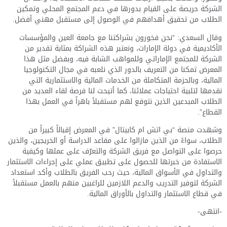
الشركة حريصة على القيام بدورها في دعم المجتمع المحلي وتمكين
الطلاب من تحقيق أهدافهم في الوصول إلى مستقبل مهني أفضل.
وقال السعدي: “نحن فخورون بشراكتنا مع جامعة العين والمؤسسات
الأكاديمية في دولة الإمارات، ونعتبر هذه الشراكة بمثابة تقدير من
الشركة للمجتمع الإماراتي وللمواهب الشابة فيه، وبفضل مثل هذا
المعرض تمكنا من التعريف بالدور الذي نلعبه في مجال التكنولوجيا
المالية، وبالحزمة المتكاملة من الخدمات المالية والاستثمارية التي
نقدمها لتلبية احتياجات عملائنا، كما أتيحت لنا فرصة لقاء العديد من
الطلاب المبدعين الذين نتوقع لهم مستقبلاً باهراً في العمل بهذا
القطاع”.
وشهدت منصة “بي اتش ام كابيتال” في المعرض إقبالاً كبيراً من
الطلاب، سواءً من الذين مازالوا على مقاعد الدراسة أو الخريجين، والذين
حرصوا على التواصل مع فريق الشركة والتعرّف على عملها وكيفية
الاستفادة من خبرتها للحصول على تطبيق عملي على إجراءات الاستثمار
والتداول في الأسواق المالية، حيث رحب الفريق بالطلاب وأكد استعداد
الشركة لتوفير التدريب والدعم اللازمين للراغبين منهم بالعمل مستقبلاً
في قطاع الاستثمار والتداول بالأوراق المالية.
-انتهى-