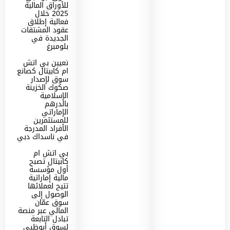
للأوراق المالية
2025 خلال
فعالية إطلاق
عقود المشتقات
الجديدة في
بلومبرغ
تعيين بي اتش
ام كابيتال كصانع
سوق لإصدار
صكوك الخزينة
الإسلامية
بالدرهم
الإماراتي
للمستثمرين
الأفراد المدرجة
في ناسداك دبي
بي اتش ام
كابيتال تصبح
أول مؤسسة
مالية إماراتية
تتيح لعملائها
الوصول إلى
سوق عمّان
المالي عبر منصة
تبادل التابعة
لسوق أبوظبي