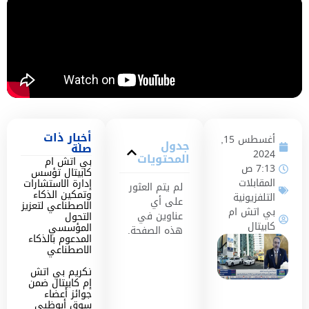
أخبار ذات
أغسطس 15,
جدول
صلة
2024
المحتويات
بي اتش ام
7:13 ص
كابيتال تؤسس
المقابلات
إدارة الاستشارات
لم يتم العثور
وتمكين الذكاء
التلفزيونية
على أي
الاصطناعي لتعزيز
بي اتش ام
عناوين في
التحول
كابيتال
المؤسسي
هذه الصفحة.
المدعوم بالذكاء
الاصطناعي
تكريم بي اتش
إم كابيتال ضمن
جوائز أعضاء
سوق أبوظبي