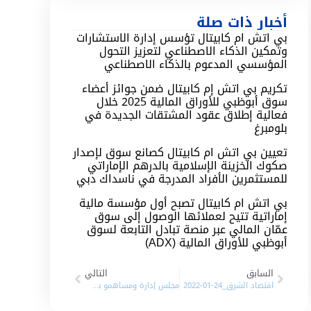
أخبار ذات صلة
بي اتش ام كابيتال تؤسس إدارة الاستشارات
وتمكين الذكاء الاصطناعي لتعزيز التحول
المؤسسي المدعوم بالذكاء الاصطناعي
تكريم بي اتش إم كابيتال ضمن جوائز أعضاء
سوق أبوظبي للأوراق المالية 2025 خلال
فعالية إطلاق عقود المشتقات الجديدة في
بلومبرغ
تعيين بي اتش ام كابيتال كصانع سوق لإصدار
صكوك الخزينة الإسلامية بالدرهم الإماراتي
للمستثمرين الأفراد المدرجة في ناسداك دبي
بي اتش ام كابيتال تصبح أول مؤسسة مالية
إماراتية تتيح لعملائها الوصول إلى سوق
عمّان المالي عبر منصة تبادل التابعة لسوق
أبوظبي للأوراق المالية (ADX)
السابق
التالي
اقتصاد الشرق_24-01-2022
مجلس إدارة ومساهمو بي إتش مباشر يعتمدون الاسم الجديد للشركة “بي إتش إم كابيتال”