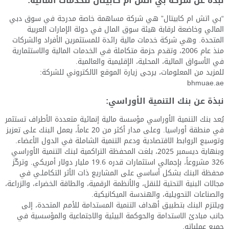
نبذة عن شركة بي اتش ام كابيتال للخدمات المالية:
“بي اتش ام كابيتال” هي شركة مساهمة خاصة مدرجة في سوق دبي
المالي وخاضعة لرقابة هيئة سوق المال في دولة الإمارات العربية
المتحدة. وهي شركة خدمات مالية رائدة للمستثمرين الأفراد والشركات
منذ عام 2006، وتقدم حزمة متكاملة في الخدمات المالية والاستثمارية
في الأسواق المالية، المحلية، الإقليمية والعالمية.
للمزيد من المعلومات، يرجى زيارة الموقع الالكتروني للشركة:
bhmuae.ae
نبذة عن بنك التنمية الأوراسي:
يُعد بنك التنمية الأوراسي مؤسسة مالية إنمائية متعددة الأطراف تستثمر
في منطقة أوراسيا. وعلى مدار أكثر من 20 عاماً، يعمل البنك على تعزيز
وتوسيع الروابط الاقتصادية ودعم التنمية الشاملة في الدول الأعضاء.
وبنهاية ديسمبر 2025، بلغت المحفظة التراكمية لبنك التنمية الأوراسي
326 مشروعاً، بإجمالي استثمارات قدره 19.6 مليار دولار أمريكي. وتركّز
محفظة البنك بشكل أساسي على المشاريع ذات الأثر التكاملـي في
مجالات البنية التحتية للنقل، والأنظمة الرقمية، والطاقة الخضراء، والزراعة،
والصناعات التحويلية، والهندسة الميكانيكية.
ويلتزم البنك بتطبيق أهداف التنمية المستدامة للأمم المتحدة، إلى
جانب مبادئ الاستدامة والحوكمة البيئية والاجتماعية والمؤسسية في
جميع عملياته.