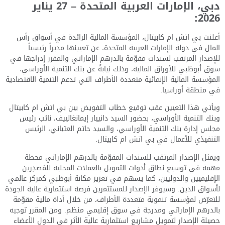
دبي، الإمارات العربية المتحدة – 27 يناير
2026:
أعلنت بي اتش ام كابيتال، المؤسسة المالية الرائدة في أسواق رأس
المال في دولة الإمارات العربية المتحدة، عن تعيينها مديراً رئيسياً
للإصدار المرتقب لسندات مقوّمة بالدرهم الإماراتي والمقرر إدراجها في
سوق أبوظبي للأوراق المالية، وذلك نيابةً عن بنك التنمية الأوراسي،
المؤسسة المالية الإنمائية متعددة الأطراف التي تدعم التنمية الاقتصادية
في منطقة أوراسيا.
ويأتي هذا التعيين عقب توقيع خطاب التفويض بين بي اتش ام كابيتال
وبنك التنمية الأوراسي، بحضور السيد دانييار إيمانغالييف، نائب رئيس
مجلس إدارة بنك التنمية الأوراسي، والسيد حاتم العتباني، الرئيس
التنفيذي للأعمال في بي اتش ام كابيتال.
ويمثل الإصدار المرتقب للسندات المقوّمة بالدرهم الإماراتي محطة
مهمة في توسيع نطاق أدوات التمويل بالعملات المحلية للمُصدِرين
الإقليميين والدوليين، كما يسهم في تعزيز مكانة أبوظبي كمركز عالمي
لأسواق الدين. وسيوفر الإصدار للمستثمرين فرصة استثمارية عالية الجودة
للتعرّض لمؤسسة تنموية متعددة الأطراف، من خلال أداة مالية مقوّمة
بالدرهم الإماراتي ومدرجة في سوق إقليمي منظم. ومن المقرر توجيه
حصيلة الإصدار لتمويل مشاريع استثمارية عالية الأثر في الدول الأعضاء