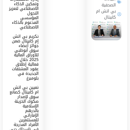
وتمكين الذكاء
الصحفية
الاصطناعي لتعزيز
بي اتش ام
التحول
كابيتال
المؤسسي
المدعوم بالذكاء
الاصطناعي
تكريم بي اتش
إم كابيتال ضمن
جوائز أعضاء
سوق أبوظبي
للأوراق المالية
2025 خلال
فعالية إطلاق
عقود المشتقات
الجديدة في
بلومبرغ
تعيين بي اتش
ام كابيتال كصانع
سوق لإصدار
صكوك الخزينة
الإسلامية
بالدرهم
الإماراتي
للمستثمرين
الأفراد المدرجة
في ناسداك دبي