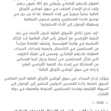
المقوّم بالدرهم الإماراتي بإجمالي بلغ 385 مليون درهم.
ويُعد إدراج الإصدار المرتقب في سوق أبوظبي للأوراق
المالية عنصراً محورياً في هذه الصفقة، لما له من دور في
توسيع قاعدة المستثمرين وتعزيز مستوى الشفافية
وسهولة الوصول إلى الأداة الاستثمارية”.
“يُعد تعزيز تكامل الأسواق المالية للدول الأعضاء في بنك
التنمية الأوراسي مع أسواق رأس المال العالمية أحد الركائز
الأساسية في ولايتنا المؤسسية. ونشهد اهتماماً متزايداً
من المستثمرين في كازاخستان وأرمينيا بإصدارات السندات
المقوّمة بالدرهم الإماراتي، ونسعى إلى تهيئة الظروف
التي تمكّن المستثمرين في أرمينيا ودول آسيا الوسطى
من المشاركة في إصدار بنك التنمية الأوراسي المقرر
إدراجه في سوق أبوظبي للأوراق المالية”.
ويؤكد إدراج السندات في سوق أبوظبي للأوراق المالية الدور المتنامي
للسوق كمنصة رائدة للمُصدِرين الدوليين الساعين إلى الوصول إلى
السيولة الإقليمية وقاعدة المستثمرين المتنوعة والعميقة في دولة
الإمارات.
— END —