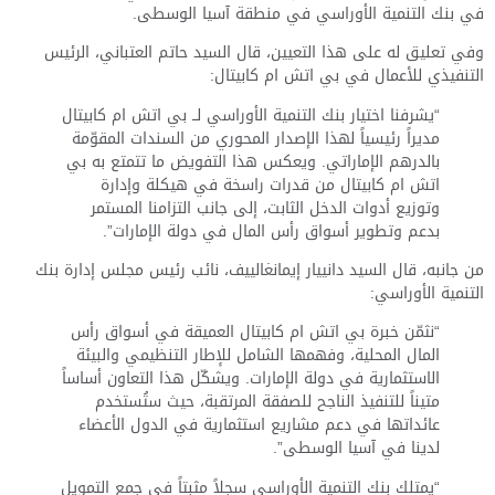
في بنك التنمية الأوراسي في منطقة آسيا الوسطى.
وفي تعليق له على هذا التعيين، قال السيد حاتم العتباني، الرئيس
التنفيذي للأعمال في بي اتش ام كابيتال:
“يشرفنا اختيار بنك التنمية الأوراسي لــ بي اتش ام كابيتال
مديراً رئيسياً لهذا الإصدار المحوري من السندات المقوّمة
بالدرهم الإماراتي. ويعكس هذا التفويض ما تتمتع به بي
اتش ام كابيتال من قدرات راسخة في هيكلة وإدارة
وتوزيع أدوات الدخل الثابت، إلى جانب التزامنا المستمر
بدعم وتطوير أسواق رأس المال في دولة الإمارات”.
من جانبه، قال السيد دانييار إيمانغالييف، نائب رئيس مجلس إدارة بنك
التنمية الأوراسي:
“نثمّن خبرة بي اتش ام كابيتال العميقة في أسواق رأس
المال المحلية، وفهمها الشامل للإطار التنظيمي والبيئة
الاستثمارية في دولة الإمارات. ويشكّل هذا التعاون أساساً
متيناً للتنفيذ الناجح للصفقة المرتقبة، حيث ستُستخدم
عائداتها في دعم مشاريع استثمارية في الدول الأعضاء
لدينا في آسيا الوسطى”.
“يمتلك بنك التنمية الأوراسي سجلاً مثبتاً في جمع التمويل