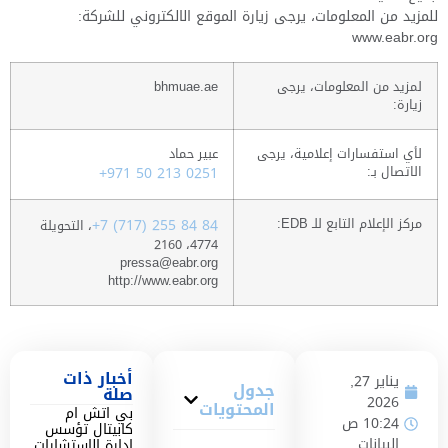
للمزيد من المعلومات، يرجى زيارة الموقع الالكتروني للشركة:
www.eabr.org
لمزيد من المعلومات، يرجى
bhmuae.ae
زيارة:
لأي استفسارات إعلامية، يرجى
عبير حماد
الاتصال بـ:
+971 50 213 0251
مركز الإعلام التابع للـ EDB:
+7 (717) 255 84 84
، التحويلة
4774، 2160
pressa@eabr.org
http://www.eabr.org
أخبار ذات
يناير 27,
جدول
صلة
2026
المحتويات
بي اتش ام
10:24 ص
كابيتال تؤسس
البيانات
إدارة الاستشارات