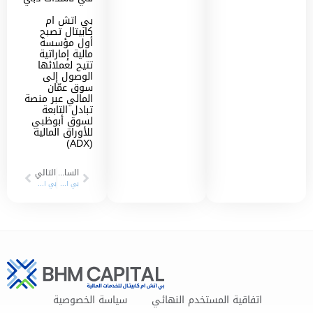
بي اتش ام
كابيتال تصبح
أول مؤسسة
مالية إماراتية
تتيح لعملائها
الوصول إلى
سوق عمّان
المالي عبر منصة
تبادل التابعة
لسوق أبوظبي
للأوراق المالية
(ADX)
السابق
التالي
بي اتش ام كابيتال تصبح أول مؤسسة مالية إماراتية تنضم إلى اتحاد البورصات الأوروبية الآسيوية
بي اتش ام كابيتال تبدأ عمليات صناعة السوق والوساطة المالية في بورصة مسقط (MSX)
اتفاقية المستخدم النهائي
سياسة الخصوصية