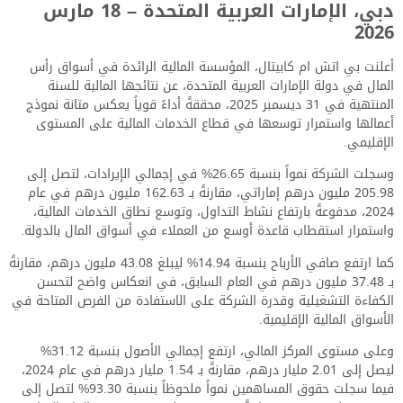
دبي، الإمارات العربية المتحدة – 18 مارس
2026
أعلنت بي اتش ام كابيتال، المؤسسة المالية الرائدة في أسواق رأس
المال في دولة الإمارات العربية المتحدة، عن نتائجها المالية للسنة
المنتهية في 31 ديسمبر 2025، محققةً أداءً قوياً يعكس متانة نموذج
أعمالها واستمرار توسعها في قطاع الخدمات المالية على المستوى
الإقليمي.
وسجلت الشركة نمواً بنسبة 26.65% في إجمالي الإيرادات، لتصل إلى
205.98 مليون درهم إماراتي، مقارنةً بـ 162.63 مليون درهم في عام
2024، مدفوعةً بارتفاع نشاط التداول، وتوسع نطاق الخدمات المالية،
واستمرار استقطاب قاعدة أوسع من العملاء في أسواق المال بالدولة.
كما ارتفع صافي الأرباح بنسبة 14.94% ليبلغ 43.08 مليون درهم، مقارنةً
بـ 37.48 مليون درهم في العام السابق، في انعكاس واضح لتحسن
الكفاءة التشغيلية وقدرة الشركة على الاستفادة من الفرص المتاحة في
الأسواق المالية الإقليمية.
وعلى مستوى المركز المالي، ارتفع إجمالي الأصول بنسبة 31.12%
ليصل إلى 2.01 مليار درهم، مقارنةً بـ 1.54 مليار درهم في عام 2024،
فيما سجلت حقوق المساهمين نمواً ملحوظاً بنسبة 93.30% لتصل إلى