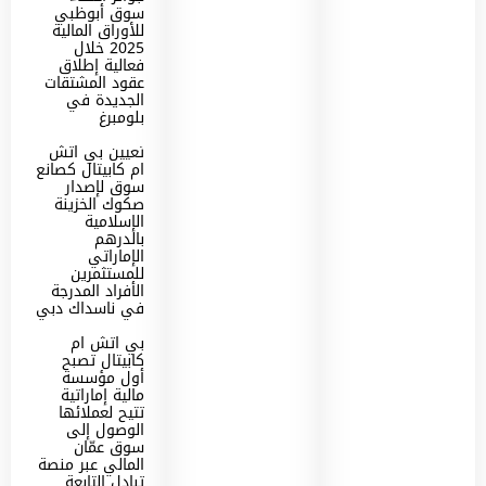
سوق أبوظبي
للأوراق المالية
2025 خلال
فعالية إطلاق
عقود المشتقات
الجديدة في
بلومبرغ
تعيين بي اتش
ام كابيتال كصانع
سوق لإصدار
صكوك الخزينة
الإسلامية
بالدرهم
الإماراتي
للمستثمرين
الأفراد المدرجة
في ناسداك دبي
بي اتش ام
كابيتال تصبح
أول مؤسسة
مالية إماراتية
تتيح لعملائها
الوصول إلى
سوق عمّان
المالي عبر منصة
تبادل التابعة