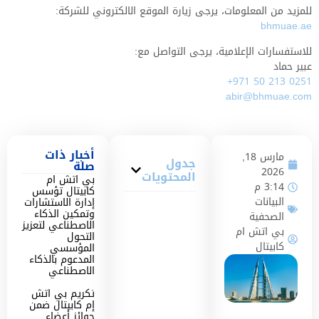
للمزيد من المعلومات، يرجى زيارة الموقع الالكتروني للشركة:
bhmuae.ae
للاستفسارات الإعلامية، يرجى التواصل مع:
عبير حماد
+971 50 213 0251
abir@bhmuae.com
أخبار ذات
مارس 18,
جدول
صلة
2026
المحتويات
بي اتش ام
3:14 م
كابيتال تؤسس
البيانات
إدارة الاستشارات
وتمكين الذكاء
الصحفية
الاصطناعي لتعزيز
بي اتش ام
التحول
كابيتال
المؤسسي
المدعوم بالذكاء
الاصطناعي
تكريم بي اتش
إم كابيتال ضمن
جوائز أعضاء