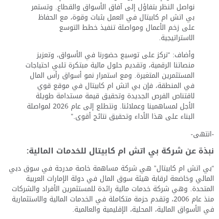
نواصل النظر بتفاؤل إلى آفاق الأسواق والقطاع. وتستمر
بي اتش ام كابيتال في العمل بثبات وقوة، مع الحفاظ
على زخم الأعمال ومواصلة تنفيذ خطط التوسع
الاستراتيجية.
وأضاف: “نركز على توسيع حضورنا في الأسواق، وتعزيز
منصاتنا الرقمية، وتقديم حلول مالية مبتكرة تلبي احتياجات
المستثمرين المتغيرة. ومع استمرار نمو أسواق رأس المال
في المنطقة، فإن بي اتش ام كابيتال في موقع قوي
لاقتناص الفرص الجديدة وتحقيق قيمة مستدامة طويلة
الأجل لمساهمينا وعملائنا. ونتطلع إلى عام 2026 لمواصلة
البناء على هذا الأداء وتحقيق نتائج أقوى.”
-انتهى-
نبذة عن شركة بي اتش ام كابيتال للخدمات المالية:
“بي اتش ام كابيتال” هي شركة مساهمة خاصة مدرجة في سوق دبي
المالي وخاضعة لرقابة هيئة سوق المال في دولة الإمارات العربية
المتحدة. وهي شركة خدمات مالية رائدة للمستثمرين الأفراد والشركات
منذ عام 2006، وتقدم حزمة متكاملة في الخدمات المالية والاستثمارية
في الأسواق المالية، المحلية، الإقليمية والعالمية.