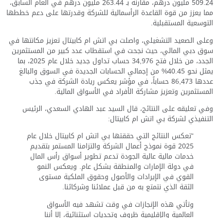
509.24 مليون درهم، مقارنةً بـ 263.44 مليون درهم في العام السابق،
مما يعزز من قوة القاعدة الرأسمالية للشركة وقدرتها على دعم خططها
التوسعية المستقبلية.
وعلى الصعيد التشغيلي، واصلت بي اتش ام كابيتال تعزيز مكانتها في
سوق دبي المالي، حيث نجحت في استقطاب عدد كبير من المستثمرين
الجدد، من خلال فتح 34,976 حساب تداول جديد خلال عام 2025، بما
يمثل نحو 40.45% من إجمالي الحسابات الجديدة في السوق والبالغ
عددها 86,473 حساباً، في مؤشر يعكس ريادة الشركة في جذب
المستثمرين وتعزيز مشاركة الأفراد في الأسواق المالية.
وفي تعليقه على النتائج، قال السيد عبد الهادي السعدي، الرئيس
التنفيذي لشركة بي اتش ام كابيتال:
“تعكس النتائج التي حققتها بي اتش ام كابيتال خلال عام
2025 قوة نموذج أعمال الشركة والتزامنا المستمر بتقديم
خدمات مالية عالية الجودة تدعم تطوير أسواق رأس المال
في دولة الإمارات والمنطقة بشكل عام. ويعكس النمو
القوي في الإيرادات والأصول وحقوق الملكية مستوى
الثقة الذي نتمتع به من قبل عملائنا وشركائنا.
وتأتي هذه الإنجازات في وقت تشهد فيه الأسواق
العالمية والإقليمية ظروف وتحديات استثنائية، إلا أننا