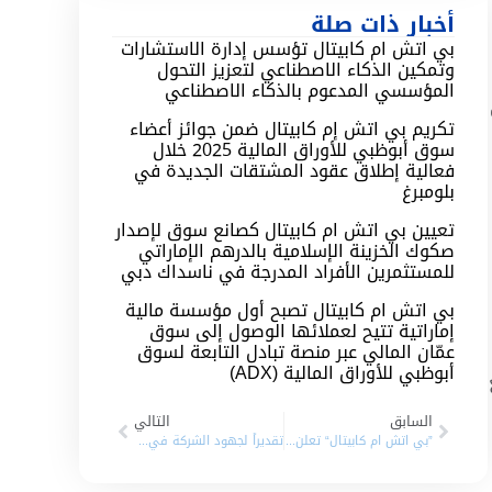
أخبار ذات صلة
بي اتش ام كابيتال تؤسس إدارة الاستشارات
وتمكين الذكاء الاصطناعي لتعزيز التحول
المؤسسي المدعوم بالذكاء الاصطناعي
تكريم بي اتش إم كابيتال ضمن جوائز أعضاء
سوق أبوظبي للأوراق المالية 2025 خلال
فعالية إطلاق عقود المشتقات الجديدة في
بلومبرغ
تعيين بي اتش ام كابيتال كصانع سوق لإصدار
صكوك الخزينة الإسلامية بالدرهم الإماراتي
للمستثمرين الأفراد المدرجة في ناسداك دبي
بي اتش ام كابيتال تصبح أول مؤسسة مالية
إماراتية تتيح لعملائها الوصول إلى سوق
عمّان المالي عبر منصة تبادل التابعة لسوق
أبوظبي للأوراق المالية (ADX)
السابق
التالي
”بي اتش ام كابيتال“ تعلن أنها في المراحل النهائية لتعيينها كمدير استثمار لشركة إثمار الدولية القابضة والشركات التابعة لها
تقديراً لجهود الشركة في تعزيز وتطور القطاع المالي سوق أبوظبي للأوراق المالية تُكرم “بي اتش ام كابيتال” بثلاثة جوائز