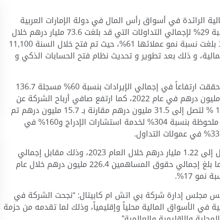
ية الرائدة في أسواق رأس المال في دولة الإمارات العربية
المتحدة، والمدرجة في سوق دبي المالي، عن زيادة بنسبة 29% لإجمالي التداولات التي قد بلغت 73.6 مليار درهم خلال
العام 2023، مقارنة بــ 56.9 مليار درهم في عام 2022، اذ بلغت نسبة نمو عملائها 61%، حيث تم فتح خلال السنة 11,100
ية، و ذلك بعد تطوير و تحديث نظام فتح الحسابات الذكي و
وجاءت هذه النتائج مدعومة بالأداء القوي للشركة، حيث حققت ارتفاعاً في إجمالي الإيرادات بنسبة 60% مسجلة 136.7
مليون درهم خلال عام 2023، مقارنة بإيرادات بلغت 85.3 مليون درهم في عام 2022، كما ارتفع صافي أرباح الشركة عن
الفترة المنتهية في 31 ديسمبر من عام 2023 بنسبة 101 % لتصل إلى 31.5 مليون درهم مقارنة بـ 15.7 مليون درهم تم
تسجيلها في عام 2022. وتفصيلاً تضمنت العائدات زيادة ملحوظة بنسبة 304% لخدمة استشارات الإدراج و160% في
وارتفع إجمالي الموجودات لدى الشركة بنسبة 61% لتصل إلى 1.22 مليار درهم خلال العام 2023، وذلك مقابل إجمالي
موجودات قدرها 757.2 مليون درهم خلال العام 2022. كما بلغ إجمالي حقوق المساهمين 226.4 مليون درهم خلال عام
رئيس مجلس إدارة شركة بي اتش ام كابيتال: “نجحت الشركة في
في الأسواق المالية محلياً وإقليمياً، وذلك لما تقدمه من حزمة
محلية والإقليمية والعالمية”.