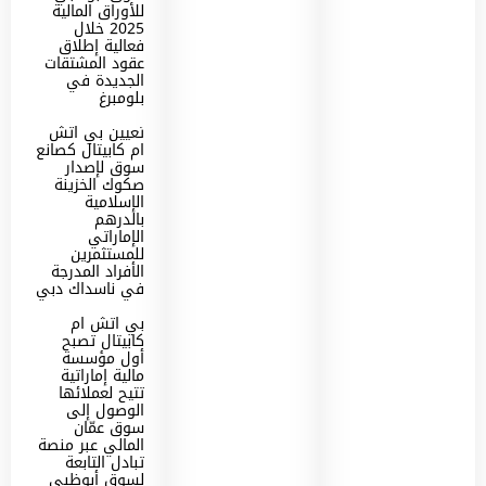
للأوراق المالية
2025 خلال
فعالية إطلاق
عقود المشتقات
الجديدة في
بلومبرغ
تعيين بي اتش
ام كابيتال كصانع
سوق لإصدار
صكوك الخزينة
الإسلامية
بالدرهم
الإماراتي
للمستثمرين
الأفراد المدرجة
في ناسداك دبي
بي اتش ام
كابيتال تصبح
أول مؤسسة
مالية إماراتية
تتيح لعملائها
الوصول إلى
سوق عمّان
المالي عبر منصة
تبادل التابعة
لسوق أبوظبي