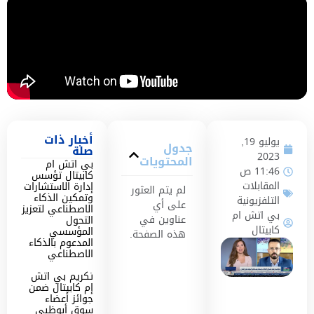
أخبار ذات
يوليو 19,
جدول
صلة
2023
المحتويات
بي اتش ام
11:46 ص
كابيتال تؤسس
المقابلات
إدارة الاستشارات
لم يتم العثور
وتمكين الذكاء
التلفزيونية
على أي
الاصطناعي لتعزيز
بي اتش ام
عناوين في
التحول
كابيتال
المؤسسي
هذه الصفحة.
المدعوم بالذكاء
الاصطناعي
تكريم بي اتش
إم كابيتال ضمن
جوائز أعضاء
سوق أبوظبي