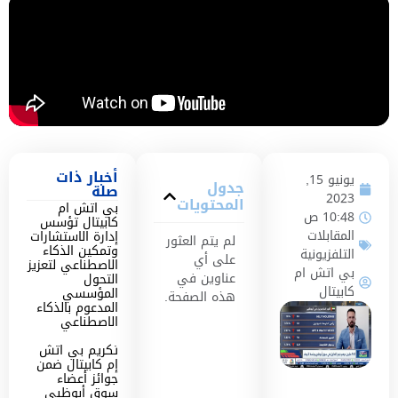
أخبار ذات
يونيو 15,
جدول
صلة
2023
المحتويات
بي اتش ام
10:48 ص
كابيتال تؤسس
المقابلات
إدارة الاستشارات
لم يتم العثور
وتمكين الذكاء
التلفزيونية
على أي
الاصطناعي لتعزيز
بي اتش ام
عناوين في
التحول
كابيتال
المؤسسي
هذه الصفحة.
المدعوم بالذكاء
الاصطناعي
تكريم بي اتش
إم كابيتال ضمن
جوائز أعضاء
سوق أبوظبي