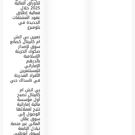
للأوراق المالية
2025 خلال
فعالية إطلاق
عقود المشتقات
الجديدة في
بلومبرغ
تعيين بي اتش
ام كابيتال كصانع
سوق لإصدار
صكوك الخزينة
الإسلامية
بالدرهم
الإماراتي
للمستثمرين
الأفراد المدرجة
في ناسداك دبي
بي اتش ام
كابيتال تصبح
أول مؤسسة
مالية إماراتية
تتيح لعملائها
الوصول إلى
سوق عمّان
المالي عبر منصة
تبادل التابعة
لسوق أبوظبي