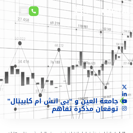
جامعة العين و “بي اتش ام كابيتال”
توقعان مذكرة تفاهم