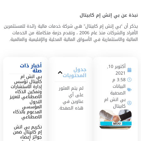
نبذة عن بي إتش إم كابيتال
يذكر أن “بي إتش إم كابيتال” هي شركة خدمات مالية رائدة للمستثمرين
الأفراد والشركات منذ عام
2006
، وتقدم حزمة متكاملة من الخدمات
المالية والاستثمارية في الأسواق المالية المحلية والإقليمية والعالمية.
أخبار ذات
أكتوبر 10,
جدول
صلة
2021
المحتويات
بي اتش ام
3:58 م
كابيتال تؤسس
البيانات
إدارة الاستشارات
لم يتم العثور
وتمكين الذكاء
الصحفية
على أي
الاصطناعي لتعزيز
بي اتش ام
عناوين في
التحول
كابيتال
المؤسسي
هذه الصفحة.
المدعوم بالذكاء
الاصطناعي
تكريم بي اتش
إم كابيتال ضمن
جوائز أعضاء