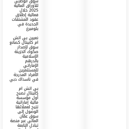
سوق أبوظبي
للأوراق المالية
2025 خلال
فعالية إطلاق
عقود المشتقات
الجديدة في
بلومبرغ
تعيين بي اتش
ام كابيتال كصانع
سوق لإصدار
صكوك الخزينة
الإسلامية
بالدرهم
الإماراتي
للمستثمرين
الأفراد المدرجة
في ناسداك دبي
بي اتش ام
كابيتال تصبح
أول مؤسسة
مالية إماراتية
تتيح لعملائها
الوصول إلى
سوق عمّان
المالي عبر منصة
تبادل التابعة