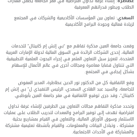
عطاطرة
: إنشاء غرفة تداول افتراضية في مقر الجامعة يصقل مهارات
الطلاب ويطور قدراتهم المعرفية
السعدي
: تعاون بين المؤسسات الأكاديمية والشركات في المجتمع
لزيادة فعالية وجودة البرامج الأكاديمية
وقعت جامعة العين مذكرة تفاهم مع “بي إتش إم كابيتال” للخدمات
المالية،
إحدى الشركات الرائدة في السوق المالية لدولة الإمارات العربية
المتحدة،
لتعزيز سبل التعاون المثمر في إجراء البحوث العلمية التطبيقية
التي تتناول قضايا معاصرة ومجالات أخرى في عالم الأعمال للإسهام
بشكل إيجابي في المجتمع.
وقع الاتفاقية كل من الدكتور نور الدين عطاطرة، المدير المفوض
للجامعة، والسيد عبد الهادي السعدي، الرئيس التنفيذي ل” بي إتش إم
كابيتال”، وقد جرى توقيع الاتفاقية في مقر جامعة العين بأبوظبي.
وتحدد مذكرة التفاهم مجالات التعاون بين الطرفين لإنشاء غرفة تداول
افتراضية تهدف إلى توفير البرامج والمعدات لتدريب الطلاب على عمليات
الاستثمار وسوق الأوراق المالية، والتعاون في القيام بمشاريع بحثية
مشتركة ، وتبادل البيانات والمعلومات، والقيام بأنشطة تعليمية مشتركة
والمشاركة في الأحداث الاجتماعية.