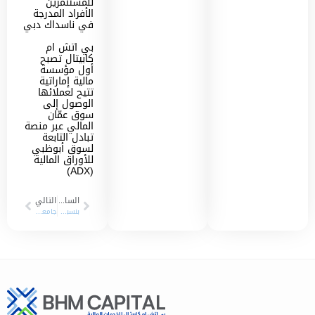
للمستثمرين
الأفراد المدرجة
في ناسداك دبي
بي اتش ام
كابيتال تصبح
أول مؤسسة
مالية إماراتية
تتيح لعملائها
الوصول إلى
سوق عمّان
المالي عبر منصة
تبادل التابعة
لسوق أبوظبي
للأوراق المالية
(ADX)
السابق
التالي
بنسبة نمو 202% “بي اتش ام كابيتال” تسجل صافي أرباح قدره 5.1 مليون درهم إماراتي في النصف الأول من 2021
جامعة العين و “بي اتش ام كابيتال” توقعان مذكرة تفاهم