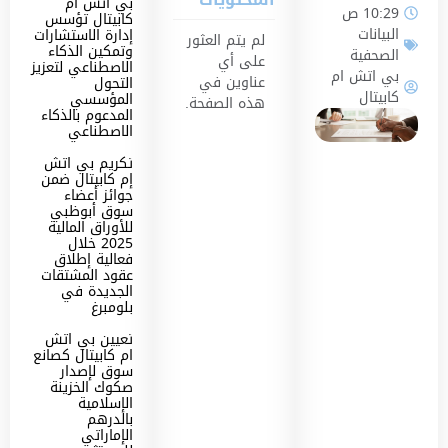
بي اتش ام
10:29 ص
كابيتال تؤسس
البيانات
إدارة الاستشارات
لم يتم العثور
وتمكين الذكاء
الصحفية
على أي
الاصطناعي لتعزيز
بي اتش ام
عناوين في
التحول
كابيتال
المؤسسي
هذه الصفحة.
المدعوم بالذكاء
الاصطناعي
تكريم بي اتش
إم كابيتال ضمن
جوائز أعضاء
سوق أبوظبي
للأوراق المالية
2025 خلال
فعالية إطلاق
عقود المشتقات
الجديدة في
بلومبرغ
تعيين بي اتش
ام كابيتال كصانع
سوق لإصدار
صكوك الخزينة
الإسلامية
بالدرهم
الإماراتي