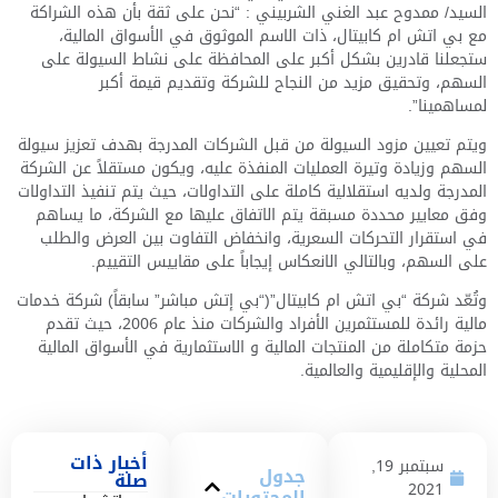
السيد/ ممدوح عبد الغني الشربيني : “نحن على ثقة بأن هذه الشراكة
مع بي اتش ام كابيتال، ذات الاسم الموثوق في الأسواق المالية،
ستجعلنا قادرين بشكل أكبر على المحافظة على نشاط السيولة على
السهم، وتحقيق مزيد من النجاح للشركة وتقديم قيمة أكبر
لمساهمينا”.
ويتم تعيين مزود السيولة من قبل الشركات المدرجة بهدف تعزيز سيولة
السهم وزيادة وتيرة العمليات المنفذة عليه، ويكون مستقلاً عن الشركة
المدرجة ولديه استقلالية كاملة على التداولات، حيث يتم تنفيذ التداولات
وفق معايير محددة مسبقة يتم الاتفاق عليها مع الشركة، ما يساهم
في استقرار التحركات السعرية، وانخفاض التفاوت بين العرض والطلب
على السهم، وبالتالي الانعكاس إيجاباً على مقاييس التقييم.
وتُعّد شركة “بي اتش ام كابيتال”(“بي إتش مباشر” سابقاً) شركة خدمات
مالية رائدة للمستثمرين الأفراد والشركات منذ عام 2006، حيث تقدم
حزمة متكاملة من المنتجات المالية و الاستثمارية في الأسواق المالية
المحلية والإقليمية والعالمية.
أخبار ذات
سبتمبر 19,
جدول
صلة
2021
المحتويات