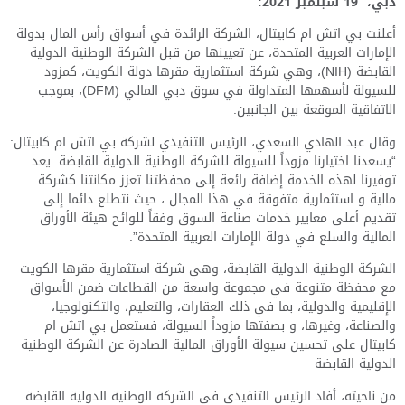
دبي،
19
سبتمبر 2021:
أعلنت
بي
اتش ام كابيتال، الشركة الرائدة في أسواق رأس المال بدولة
الإمارات العربية المتحدة، عن تعيينها من قبل الشركة الوطنية الدولية
القابضة (
NIH
)، وهي شركة استثمارية مقرها دولة الكويت، كمزود
للسيولة لأسهمها المتداولة في سوق دبي المالي (
DFM
)، بموجب
الاتفاقية الموقعة بين الجانبين.
وقال عبد الهادي السعدي، الرئيس التنفيذي لشركة بي اتش ام كابيتال:
“يسعدنا
اختيارنا
مزوداً للسيولة للشركة الوطنية الدولية القابضة. يعد
توفيرنا لهذه الخدمة إضافة رائعة إلى محفظتنا تعزز مكانتنا كشركة
مالية و استثمارية متفوقة في هذا المجال ، حيث نتطلع دائما إلى
تقديم أعلى معايير خدمات صناعة السوق وفقاً للوائح هيئة الأوراق
المالية والسلع في دولة الإمارات العربية المتحدة”.
الشركة الوطنية الدولية القابضة
، وهي شركة استثمارية مقرها الكويت
مع محفظة متنوعة في مجموعة واسعة من القطاعات ضمن الأسواق
الإقليمية والدولية، بما في ذلك العقارات، والتعليم، والتكنولوجيا،
والصناعة، وغيرها، و بصفتها مزوداً السيولة، فستعمل بي اتش ام
كابيتال على تحسين سيولة الأوراق المالية الصادرة عن
الشركة الوطنية
الدولية القابضة
من ناحيته،
أ
فاد
الرئيس التنفيذي في الشركة الوطنية الدولية القابضة