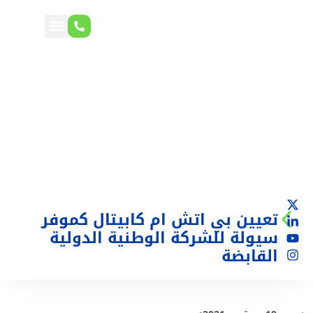
تعيين بي اتش ام كابيتال كموفر
سيولة للشركة الوطنية الدولية
القابضة