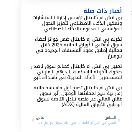
أخبار ذات صلة
بي اتش ام كابيتال تؤسس إدارة الاستشارات
وتمكين الذكاء الاصطناعي لتعزيز التحول
المؤسسي المدعوم بالذكاء الاصطناعي
تكريم بي اتش إم كابيتال ضمن جوائز أعضاء
سوق أبوظبي للأوراق المالية 2025 خلال
فعالية إطلاق عقود المشتقات الجديدة في
بلومبرغ
تعيين بي اتش ام كابيتال كصانع سوق لإصدار
صكوك الخزينة الإسلامية بالدرهم الإماراتي
للمستثمرين الأفراد المدرجة في ناسداك دبي
بي اتش ام كابيتال تصبح أول مؤسسة مالية
إماراتية تتيح لعملائها الوصول إلى سوق
عمّان المالي عبر منصة تبادل التابعة لسوق
أبوظبي للأوراق المالية (ADX)
السابق
التالي
تعيين “بي اتش ام كابيتال” كموفر سيولة على أسهم “دريك آند سكل انترناشيونال ش.م.ع” في سوق دبي المالي
في إطار تعزيز التواصل مع الطلاب والخريجين “بي اتش ام كابيتال” تشارك في فعاليات “اليوم المفتوح” بكلية إدارة الأعمال في جامعة الشارقة