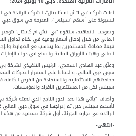
الإمارات العربية المتحدة، دبـي 10 يونيو 2024:
أعلنت شركة “بي اتش ام كابيتال”، الشركة الرائدة في الأس
للسيولة على أسهم ”سبينس”، المدرجة في سوق دبي ال
وبموجب الاتفاقية، ستقوم “بي اتش ام كابيتال” بتوفير
المالي من خلال إدخال أسعار يومية في نظام تداول ا
قيمة مضافة للمستثمرين بما يتناسب مع الضوابط والإ
المالي وهيئة الأوراق المالية والسلع في دولة الإمارات ا
وعلّق عبد الهادي السعدي، الرئيس التنفيذي لشركة بي
سوق دبي المالي، والحفاظ على استقرار التحركات السع
محافظهم الاستثمارية والاستفادة من الفرص الكامنة ف
سبينس لكل من المستثمرين الأفراد والمؤسسات.
وأضاف: “يأتي هذا بعد الدور الناجح الذي لعبته شركة ب
الرائدة في تجارة التجزئة، أول شركة تستفيد من هذه ا
-انتهى-