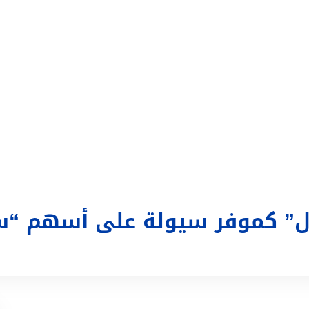
التداول
تغطية إعلامية
الحساب
تسجيل الدخول
ع
تال” كموفر سيولة على أسهم 