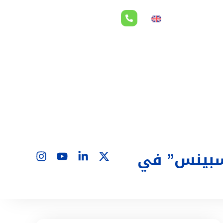
لاقات المستثمرين
EN
“سبينس” في