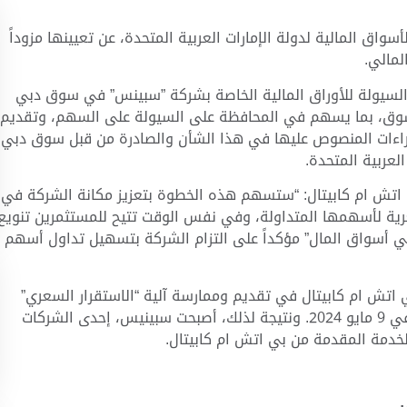
واق المالية لدولة الإمارات العربية المتحدة، عن تعيينها مزوداً
مالي.
 السيولة للأوراق المالية الخاصة بشركة ”سبينس” في سوق دبي
لسوق، بما يسهم في المحافظة على السيولة على السهم، وتقديم
جراءات المنصوص عليها في هذا الشأن والصادرة من قبل سوق دبي
لعربية المتحدة.
 اتش ام كابيتال: “ستسهم هذه الخطوة بتعزيز مكانة الشركة في
رية لأسهمها المتداولة، وفي نفس الوقت تتيح للمستثمرين تنويع
ي أسواق المال” مؤكداً على التزام الشركة بتسهيل تداول أسهم
ي اتش ام كابيتال في تقديم وممارسة آلية “الاستقرار السعري”
لأسهم سبينس حين تم إدراجها في سوق دبي المالي في 9 مايو 2024. ونتيجة لذلك، أصبحت سبينيس، إحدى الشركات
لخدمة المقدمة من بي اتش ام كابيتال.