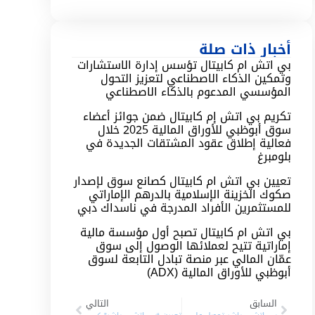
أخبار ذات صلة
بي اتش ام كابيتال تؤسس إدارة الاستشارات
وتمكين الذكاء الاصطناعي لتعزيز التحول
المؤسسي المدعوم بالذكاء الاصطناعي
تكريم بي اتش إم كابيتال ضمن جوائز أعضاء
سوق أبوظبي للأوراق المالية 2025 خلال
فعالية إطلاق عقود المشتقات الجديدة في
بلومبرغ
تعيين بي اتش ام كابيتال كصانع سوق لإصدار
صكوك الخزينة الإسلامية بالدرهم الإماراتي
للمستثمرين الأفراد المدرجة في ناسداك دبي
بي اتش ام كابيتال تصبح أول مؤسسة مالية
إماراتية تتيح لعملائها الوصول إلى سوق
عمّان المالي عبر منصة تبادل التابعة لسوق
أبوظبي للأوراق المالية (ADX)
السابق
التالي