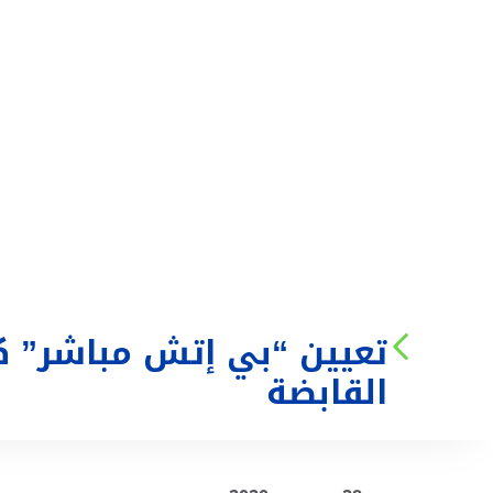
من نحن
الخدمات
تعيين “بي إتش مباشر” ك
القابضة