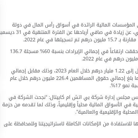
دى المؤسسات المالية الرائدة في أسواق رأس المال في دولة
الإمارات العربية المتحدة، والمدرجة في سوق دبي المالي، عن زيادة في صافي أرباحها عن الفترة المنتهية في 31 
وجاءت هذه النتائج مدعومة بالأداء القوي للشركة، حيث حققت ارتفاعاً في إجمالي الإيرادات بنسبة 60% مسجلة 136.7
وارتفع إجمالي الموجودات لدى الشركة بنسبة 61% لتصل إلى 1.22 مليار درهم خلال العام 2023، وذلك مقابل إجمالي
موجودات قدرها 757.2 مليون درهم خلال العام 2022. كما بلغ إجمالي حقوق المساهمين 226.4 مليون درهم خلال عام
رئيس مجلس إدارة شركة بي اتش ام كابيتال: “نجحت الشركة في
في الأسواق المالية محلياً وإقليمياً، وذلك لما تقدمه من حزمة
محلية والإقليمية والعالمية”.
لاستفادة من الإمكانات الكاملة لاستراتيجيتنا وللمحافظة على