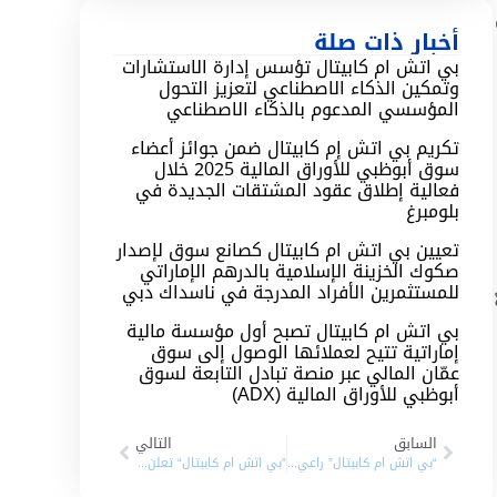
أخبار ذات صلة
بي اتش ام كابيتال تؤسس إدارة الاستشارات
وتمكين الذكاء الاصطناعي لتعزيز التحول
المؤسسي المدعوم بالذكاء الاصطناعي
تكريم بي اتش إم كابيتال ضمن جوائز أعضاء
سوق أبوظبي للأوراق المالية 2025 خلال
فعالية إطلاق عقود المشتقات الجديدة في
بلومبرغ
تعيين بي اتش ام كابيتال كصانع سوق لإصدار
صكوك الخزينة الإسلامية بالدرهم الإماراتي
للمستثمرين الأفراد المدرجة في ناسداك دبي
بي اتش ام كابيتال تصبح أول مؤسسة مالية
إماراتية تتيح لعملائها الوصول إلى سوق
عمّان المالي عبر منصة تبادل التابعة لسوق
أبوظبي للأوراق المالية (ADX)
السابق
التالي
“بي اتش ام كابيتال” راعي بلاتيني للمؤتمر الدولي لكلية إدارة الأعمال
”بي اتش ام كابيتال“ تعلن أنها في المراحل النهائية لتعيينها كمدير استثمار لشركة إثمار الدولية القابضة والشركات التابعة لها