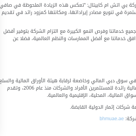
ركة بي اتش ام كابيتال: “تعكس هذه الزيادة الملحوظة في صافي
ستمرة في تنويع مصادر إيراداتها، ومكانتها كمزود رائد في تقديم
يع خدماتنا وفرص النمو الكبيرة مع التزام الشركة بتوفير أفضل
وافق خدماتنا مع أفضل الممارسات والنظم العالمية، فضلا عن
 سوق دبي المالي وخاضعة لرقابة هيئة الأوراق المالية والسلع
في دولة الإمارات العربية المتحدة. وهي شركة خدمات مالية رائدة للمستثمرين الأفراد والشركات منذ عام 2006، وتقدم
اق المالية، المحلية، الإقليمية والعالمية.
 شركات إثمار الدولية القابضة.
شركة:
bhmuae.ae