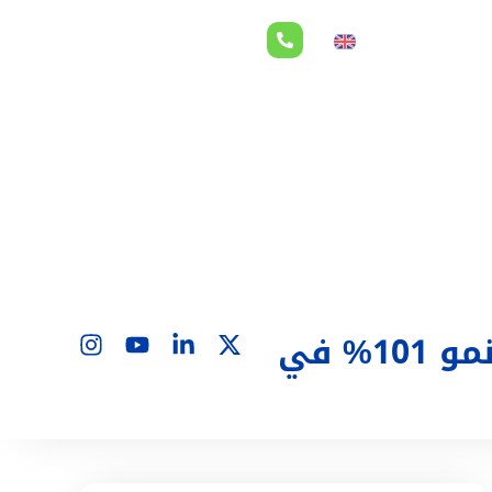
لاقات المستثمرين
EN
“بي اتش ام كابيتال” للخدمات المالية تسجل صافي ربح بنمو 101% في