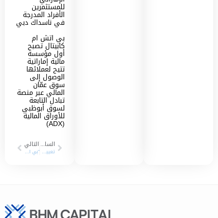
للمستثمرين
الأفراد المدرجة
في ناسداك دبي
بي اتش ام
كابيتال تصبح
أول مؤسسة
مالية إماراتية
تتيح لعملائها
الوصول إلى
سوق عمّان
المالي عبر منصة
تبادل التابعة
لسوق أبوظبي
للأوراق المالية
(ADX)
السابق
التالي
تعيين “بي اتش ام كابيتال” كموفر سيولة على أسهم “تاكسي دبي” في سوق دبي المالي
“بي اتش ام كابيتال” للخدمات المالية تسجل صافي ربح بنمو 101% في العام 2023