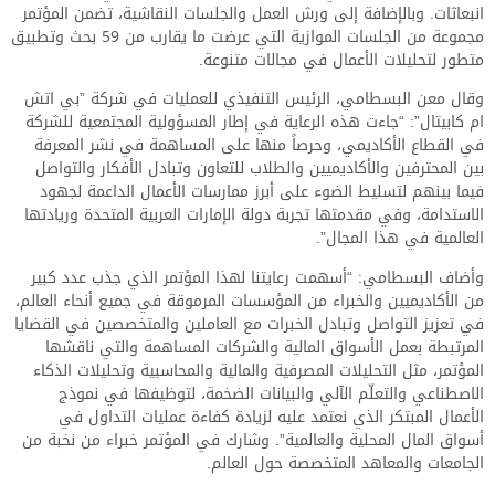
انبعاثات. وبالإضافة إلى ورش العمل والجلسات النقاشية، تضمن المؤتمر
مجموعة من الجلسات الموازية التي عرضت ما يقارب من 59 بحث وتطبيق
متطور لتحليلات الأعمال في مجالات متنوعة.
وقال معن البسطامي، الرئيس التنفيذي للعمليات في شركة ”بي اتش
ام كابيتال”: “جاءت هذه الرعاية في إطار المسؤولية المجتمعية للشركة
في القطاع الأكاديمي، وحرصاً منها على المساهمة في نشر المعرفة
بين المحترفين والأكاديميين والطلاب للتعاون وتبادل الأفكار والتواصل
فيما بينهم لتسليط الضوء على أبرز ممارسات الأعمال الداعمة لجهود
الاستدامة، وفي مقدمتها تجربة دولة الإمارات العربية المتحدة وريادتها
العالمية في هذا المجال”.
وأضاف البسطامي: “أسهمت رعايتنا لهذا المؤتمر الذي جذب عدد كبير
من الأكاديميين والخبراء من المؤسسات المرموقة في جميع أنحاء العالم،
في تعزيز التواصل وتبادل الخبرات مع العاملين والمتخصصين في القضايا
المرتبطة بعمل الأسواق المالية والشركات المساهمة والتي ناقشها
المؤتمر، مثل التحليلات المصرفية والمالية والمحاسبية وتحليلات الذكاء
الاصطناعي والتعلّم الآلي والبيانات الضخمة، لتوظيفها في نموذج
الأعمال المبتكر الذي نعتمد عليه لزيادة كفاءة عمليات التداول في
أسواق المال المحلية والعالمية”. وشارك في المؤتمر خبراء من نخبة من
الجامعات والمعاهد المتخصصة حول العالم.