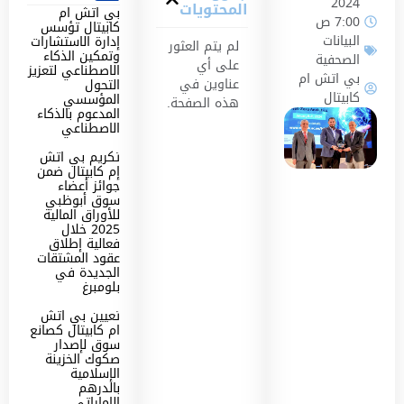
2024
المحتويات
بي اتش ام
7:00 ص
كابيتال تؤسس
البيانات
إدارة الاستشارات
لم يتم العثور
وتمكين الذكاء
الصحفية
على أي
الاصطناعي لتعزيز
بي اتش ام
عناوين في
التحول
كابيتال
المؤسسي
هذه الصفحة.
المدعوم بالذكاء
الاصطناعي
تكريم بي اتش
إم كابيتال ضمن
جوائز أعضاء
سوق أبوظبي
للأوراق المالية
2025 خلال
فعالية إطلاق
عقود المشتقات
الجديدة في
بلومبرغ
تعيين بي اتش
ام كابيتال كصانع
سوق لإصدار
صكوك الخزينة
الإسلامية
بالدرهم
الإماراتي