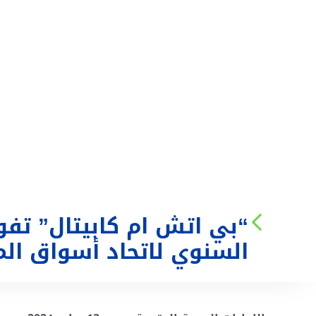
من نحن
الخدمات
“بي اتش ام كابيتال” تف
السنوي لاتحاد أسواق المال ا