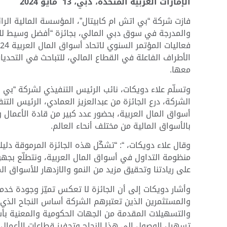
الإمارات العربية المتحدة، دبي،
13
مايو 2024
فازت شركة “بي اتش ام كابيتال”، المؤسسة المالية الرائ
الأطراف الفاعلة في القطاع المالي، للتباحث في التحديا
معها.
وتسلّم علاء دويكات، نائب الرئيس التنفيذي لشركة “بي 
الشركة، درع الجائزة من عبدالعزيز العمادي، الرئيس التنف
أسواق المال العربية، بحضور عدد كبير من قادة الأعما
بالأسواق المالية من مختلف أنحاء العالم.
وقال علاء دويكات، “: “تشكّل هذه الجائزة المرموقة دليلا
منظومة التداول في أسواق المال العربية، ونتطلّع بجه
على ريادتنا وتحقيق مزيد من النمو والازدهار للأسواق الم
وأشار دويكات إلى أن الجائزة لا تعكس تميّز وجودة خدما
والمستثمرين الذين تعتبرهم الشركة أساس النجاح الذي ت
والتسهيلات المقدمة من الجهات الحكومية والمعنية بأس
تسهيل الوصول إلى هذا النجاح وتحفيز قطاعات الأعمال ع