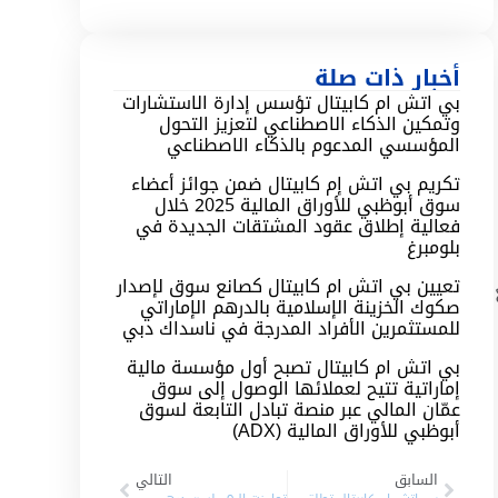
أخبار ذات صلة
بي اتش ام كابيتال تؤسس إدارة الاستشارات
وتمكين الذكاء الاصطناعي لتعزيز التحول
المؤسسي المدعوم بالذكاء الاصطناعي
تكريم بي اتش إم كابيتال ضمن جوائز أعضاء
سوق أبوظبي للأوراق المالية 2025 خلال
فعالية إطلاق عقود المشتقات الجديدة في
بلومبرغ
تعيين بي اتش ام كابيتال كصانع سوق لإصدار
صكوك الخزينة الإسلامية بالدرهم الإماراتي
للمستثمرين الأفراد المدرجة في ناسداك دبي
بي اتش ام كابيتال تصبح أول مؤسسة مالية
إماراتية تتيح لعملائها الوصول إلى سوق
عمّان المالي عبر منصة تبادل التابعة لسوق
أبوظبي للأوراق المالية (ADX)
السابق
التالي