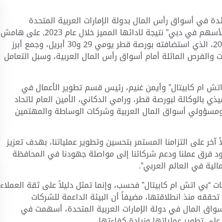
دة في أسواق رأس المال بدولة الإمارات العربية المتحدة
والمدرجة في سوق دبي المالي، بجائزة “أفضل وسيط للأسهم في دبي” نتيجة لادائها المميز خلال عام 2023, على هامش
فعاليات المؤتمر السنوي لاتحاد أسواق المال العربية 2024، الذي استضافته بورصة قطر يومي 29 و30 أبريل، وجمع أبرز
ت والفرص الماثلة أمام أسواق رأس المال العربية، وسبل التعامل
اتش ام كابيتال” وأيمن غنيم، رئيس قسم تطوير الأعمال في
يذي بالوكالة لبورصة قطر، ورامي الدكاني، الأمين العام لاتحاد
ل ومسؤولي أسواق المال العربية وشركات الوساطة والمهتمين
ً آخر على التزامنا المستمر بتحسين وتطوير عملياتنا، بهدف تعزيز
ود فرق عملنا ودعم شركائنا إلى مواصلة جهودنا في المحافظة
الية في العالم العربي”.
ت “بي اتش ام كابيتال” فحسب، وإنما تمثل دليلاً على ثقة العملاء
حققه منذ انطلاقتها، مضيفاً أن البيئة الداعمة للشركات
واق المال في دولة الإمارات العربية المتحدة، أسهمت في
لى تطوير عملياتها وزيادة كفاءتها.