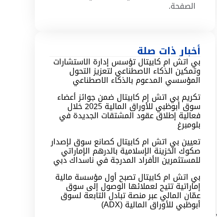
الصفحة.
أخبار ذات صلة
بي اتش ام كابيتال تؤسس إدارة الاستشارات
وتمكين الذكاء الاصطناعي لتعزيز التحول
المؤسسي المدعوم بالذكاء الاصطناعي
تكريم بي اتش إم كابيتال ضمن جوائز أعضاء
سوق أبوظبي للأوراق المالية 2025 خلال
فعالية إطلاق عقود المشتقات الجديدة في
بلومبرغ
تعيين بي اتش ام كابيتال كصانع سوق لإصدار
صكوك الخزينة الإسلامية بالدرهم الإماراتي
للمستثمرين الأفراد المدرجة في ناسداك دبي
بي اتش ام كابيتال تصبح أول مؤسسة مالية
إماراتية تتيح لعملائها الوصول إلى سوق
عمّان المالي عبر منصة تبادل التابعة لسوق
أبوظبي للأوراق المالية (ADX)