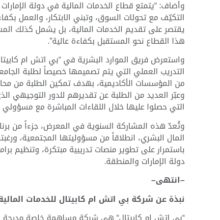
وأضاف: “يتمتع قطاع الخدمات المالية في دولة الإمارات
التكيّف مع تحولات السوق، وتبني الابتكار، والعمل بكفا
يقتصر على تقديم الخدمات المالية، بل يشمل كذلك المس
هذا القطاع نحو المستقبل بكفاءة عالية”.
واستعرض فريق الموارد البشرية في “بي اتش ام كابيتال”
التدريب العملي التي يتم تصميمها خصيصاً لطلبة الجامعا
من المؤسسات الأكاديمية، بهدف تمكين الطلبة من محاك
وعبّر العديد من الطلبة عن تقديرهم للدور التوجيهي الذ
التي حصلوا عليها خلال اللقاءات المباشرة مع مسؤولي ال
وتُعدّ هذه المشاركة السنوية في المعرض، جزءاً من برنا
المال البشري، انطلاقاً من مسؤوليتها المجتمعية، ورغ
باستمرار على تطوير منصات تدريبية مبتكرة، وتنظيم برا
دولة الإمارات والمنطقة.
–
انتهى
–
نبذة
عن
شركة
بي
اتش
ام
كابيتال
للخدمات
المالية
“
بي اتش ام كابيتال
“
هي شركة مساهمة خاصة مدرجة في 