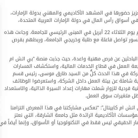
زيز حضورها في المشهد الأكاديمي والمهني بدولة الإمارات،
في أسواق رأس المال في دولة الإمارات العربية المتحدة،
في معرض جامعة الشارقة للتدريب والتوظيف الذي أقيم يوم الثلاثاء 22 أبريل في المبنى الرئيسي للجامعة. وجاءت هذه
اء جسور تواصل فاعلة مع طلبة وخريجي الجامعة، وربطهم بفرص
 الباحثين عن فرص مهنية واعدة، حيث جذبت منصة “بي اتش ام
ى طبيعة العمل في قطاع الخدمات المالية، واستكشاف المسارات
لشركة في هذا الحدث كلٌّ من السيد طارق موسى، رئيس قسم
فية شاملة عن بيئة العمل داخل الشركة، واستعرضوا الوظائف
ة فردية للزوار شملت مهارات إعداد السيرة الذاتية، والاستعداد
 ظل متغيرات سوق العمل
.
اتش ام كابيتال”: “تعكس مشاركتنا في هذا المعرض التزامنا
مؤسسات الأكاديمية الرائدة مثل جامعة الشارقة، التي نعتز
ثمار الحقيقي ليس فقط في التكنولوجيا أو الأسواق، وإنما أيضاً في