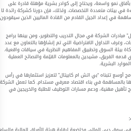
 بآفاق نمو واسعة، ويحتاج إلى كوادر بشرية مؤهلة قادرة على
ءة في بيئات متعددة التخصصات. ولذلك، فإن دورنا كشركة رائدة لا
اهمة في إعداد الجيل القادم من القادة الماليين الذين سيقودون
 مبادرات الشركة في مجال التدريب والتطوير، ومن بينها برامج
ت، وغرف التداول الافتراضية التي تم إنشاؤها بالتعاون مع عدد
اة بيئة السوق وتطبيق المفاهيم النظرية في سياقات واقعية.
ي قدمه الفريق، مشيدين بالمعلومات القيّمة والنصائح العملية
موارد البشرية.
مج أوسع تتبناه “بي اتش ام كابيتال” لتعزيز استثمارها في رأس
بتها بالمساهمة في بناء اقتصاد معرفي مستدام. كما تعمل الشركة
مج تأهيل مهنية، ودعم مسارات التوظيف للطلبة والخريجين في
:
سوق دبي المالي وخاضعة لرقابة هيئة الأوراق المالية والسلع