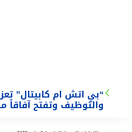
من نحن
الخدمات
“بي اتش ام كابيتال” تع
والتوظيف وتفتح آفاقاً م