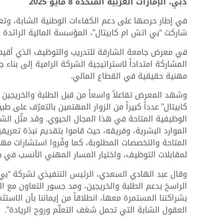
دبي، الإمارات العربية المتحدة
8
مايو
2025
في إطار حرصها على دعم الكفاءات الوطنية الشابة، وتع
شاركت “بي اتش ام كابيتال”، المؤسسة المالية الرائدة 
المشاركة امتداداً لاستراتيجية الشركة الرامية إلى بن
مهنية حقيقية في القطاع المالي.
وشهد المعرض تفاعلاً واسعاً من قبل الطلبة والخريجين
كابيتال” عدداً كبيراً من الزوار المهتمين بالتعرّف عل
الوظيفية المتاحة في هذا المجال الحيوي. وقد مثّل ا
الموارد البشرية، وفريقه، حيث قاموا بتقديم نبذة تعري
المتاحة والتخصصات المطلوبة، كما وفّروا استشارات مهني
لمقابلات التوظيف، واختيار المسار المهني الأنسب في
وقال عبد الهادي السعدي، الرئيس التنفيذي لشركة “بي 
الراسخ بدعم الطلبة والخريجين، ومد جسور التعاون مع ال
بشراكتنا المستمرة معها، انطلاقاً من إيماننا بأن الاست
العقول الشابة التي تحمل شغف التعلّم وروح الريادة”.