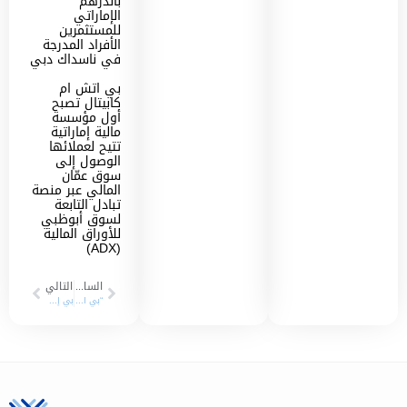
بالدرهم
الإماراتي
للمستثمرين
الأفراد المدرجة
في ناسداك دبي
بي اتش ام
كابيتال تصبح
أول مؤسسة
مالية إماراتية
تتيح لعملائها
الوصول إلى
سوق عمّان
المالي عبر منصة
تبادل التابعة
لسوق أبوظبي
للأوراق المالية
(ADX)
السابق
التالي
“بي اتش ام كابيتال” تعزز حضورها في معرض جامعة الشارقة للتدريب والتوظيف وتفتح آفاقاً مهنية للطلبة والخريجين
بي إتش إم كابيتال تضاعف رأسمالها إلى 400 مليون درهم بعد تغطية الاكتتاب وتجاوز الطلب عدد الأسهم المطروحة