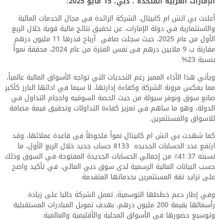
الإمارات العربية المتحدة ، دبي،
15
مايو
2025:
أعلنت بي اتش ام كابيتال، الشركة الرائدة فى مجال الخدمات المالية
والاستثمارية في دولة الإمارات، عن تحقيق نتائج مالية قوية خلال الربع
الأول من عام
2025
، حيث سجلت صافي
أرباح قدرها
11
مليون درهم
مقارنة ب
9
ملايين درهم فى نفس الفترة من عام
2024
، محققة نمواً
بنسبة
23%.
ويأتي هذا الأداء المميز رغم التحديات التي تواجه الأسواق المالية عالمياً،
مما يعكس مرونة الشركة وكفاءة إدارتها، لا سيما في ادائها البارز ك
أكبر
صانع سوق ونوفر سيولة من حيث ال
حص
ة السوقيه واحجام الت
داول
في
الدولة، وهو ما ساهم في تعزيز كفاءة التداولات وتحقيق قيمة مضافة
للاسواق والمستثمرين
.
كما شهدت بي اتش ام كابيتال نمواً ملحوظاً فى قاعدة عملائها، وقد
ارتفع عدد الحسابات الجديده
8133
حساب جديد خلال الربع الأول، ما
نسبته
41.37
٪ من إجمالي الحسابات الجديدة المفتوحة في السوق
وذلك
حسب البيانات المالية الرسمية
لدى
سوق دبي المالي
،
في تأكيد واضح
على تزايد تقة المستثمرين بخدماتها المتقدمة
.
وفي إطار دعم خططها التوسعية، تعمل الشركة حاليا على زيادة
رأسمالها بقيمة
200
مليون درهم، بهدف تمويل المبادرات المستقبلية
وتوسيع حضورها في الأسواق المحلية والأقليمية والعالمية
.