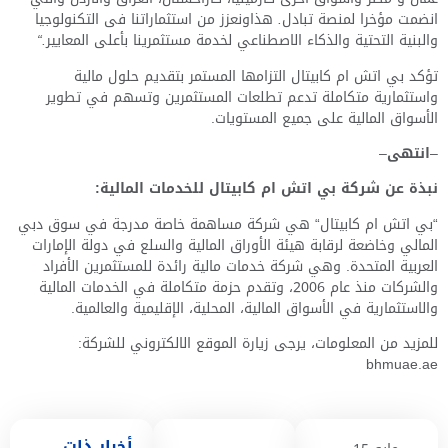
انضمت
مؤخرا
لمنصة
تبادل
.
هذا
ونعزز
من
استثماراتنا
فى
التكنولوجيا
والبنية
التحتية
والذكاء
الاصطناعي
لخدمة
مستثمرينا
بأعلى
المعايير
.“
تؤكد بي اتش ام كابيتال التزامها المستمر بتقديم حلول مالية
واستثمارية متكاملة تدعم تطلعات المستثمرين وتسهم في تطوير
الأسواق المالية على جميع المستويات
.
–
انتهى
–
نبذة
عن
شركة
بي
اتش
ام
كابيتال
للخدمات
المالية
:
“
بي اتش ام كابيتال
“
هي شركة مساهمة خاصة مدرجة في سوق دبي
المالي وخاضعة لرقابة هيئة الأوراق المالية والسلع في دولة الإمارات
العربية المتحدة
.
وهي شركة خدمات مالية رائدة للمستثمرين الأفراد
والشركات منذ عام
2006
، وتقدم حزمة متكاملة في الخدمات المالية
والاستثمارية في الأسواق المالية، المحلية، الإقليمية والعالمية
.
للمزيد من المعلومات، يرجى زيارة الموقع الالكتروني للشركة
:
bhmuae.ae
أخبار ذات