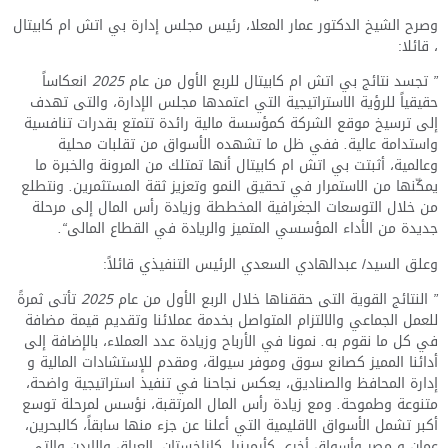
وصرح الشيخ الدكتور عمار المعلا، رئيس مجلس إدارة بي اتش ام كابيتال
، قائلا
:
”
تجسد
نتائج
بي
اتش
ام
كابيتال
للربع
الأول
من
عام
2025
انعكاساً
حقيقياً
للرؤية
الاستراتيجية
التي
اعتمدها
مجلس
الإدارة،
والتى
تهدف
إلى
ترسيخ
موقع
الشركة
كمؤسسة
مالية
رائدة
تتمتع
بقدرات
تنافسية
واستدامة
عالية
.
ففي
ظل
ما
تشهده
الأسواق
من
تقلبات
محلية
وعالمية،
أثبتت
بي
اتش
ام
كابيتال
أنها
تمتلك
من
المرونة
والخبرة
ما
يمكّنها
من
الاستمرار
في
تحقيق
النمو
وتعزيز
ثقة
المستثمرين
.
ونتطلع
من
خلال
التوسعات
الجغرافية
المخططة
وزيادة
رأس
المال
إلى
مرحلة
جديدة
من
الأداء
المؤسسي
المتميز
والريادة
في
القطاع
المالى
“.
وعلق السيد
/
عبدالهادي السعدي الرئيس التنفيذي قائلاً
:
”
النتائج
القوية
التى
حققناها
خلال
الربع
الأول
من
عام
2025
تأتى
ثمرةً
للعمل
الجماعي
والالتزام
المتواصل
بخدمة
عملائنا
وتقديم
قيمة
مضافة
في
كل
ما
نقوم
به
.
نمونا
في
الأرباح
وزيادة
عدد
العملاء،
بالإضافة
إلى
أدائنا
ال
مميز
كصانع
سوق
وموفر
سيولة،
ومقدم
للإستشادات
المالية
و
إدارة
المحافظ
والصن
اديق
،
يعكس
نجاحنا
في
تنفيذ
استراتيجية
واضحة،
متنوعة
وطموحة
.
ومع
زيادة
رأس
المال
المرتقبة،
نؤسس
لمرحلة
توسع
أكبر
تشمل
الأسواق
الاقليمية
التي
أعلنا
ع
ن
جزء
منها
سابقاً،
ك
البحرين،
عمان
و
مصر
وأسواق
أخرى
كأرمينيا،
كازاخستان،
العراق
والاردن
والتي