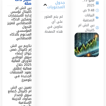
مايو 15,
جدول
صلة
2025
المحتويات
بي اتش ام
9:48 ص
كابيتال تؤسس
البيانات
إدارة الاستشارات
لم يتم العثور
وتمكين الذكاء
الصحفية
على أي
الاصطناعي لتعزيز
بي اتش ام
عناوين في
التحول
كابيتال
المؤسسي
هذه الصفحة.
المدعوم بالذكاء
الاصطناعي
تكريم بي اتش
إم كابيتال ضمن
جوائز أعضاء
سوق أبوظبي
للأوراق المالية
2025 خلال
فعالية إطلاق
عقود المشتقات
الجديدة في
بلومبرغ
تعيين بي اتش
ام كابيتال كصانع
سوق لإصدار
صكوك الخزينة
الإسلامية