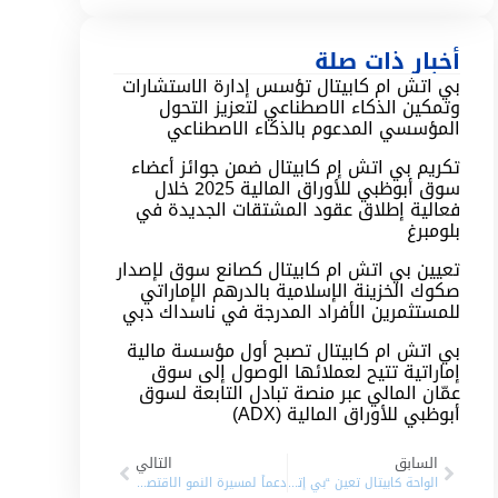
أخبار ذات صلة
بي اتش ام كابيتال تؤسس إدارة الاستشارات
وتمكين الذكاء الاصطناعي لتعزيز التحول
المؤسسي المدعوم بالذكاء الاصطناعي
تكريم بي اتش إم كابيتال ضمن جوائز أعضاء
سوق أبوظبي للأوراق المالية 2025 خلال
فعالية إطلاق عقود المشتقات الجديدة في
بلومبرغ
تعيين بي اتش ام كابيتال كصانع سوق لإصدار
صكوك الخزينة الإسلامية بالدرهم الإماراتي
للمستثمرين الأفراد المدرجة في ناسداك دبي
بي اتش ام كابيتال تصبح أول مؤسسة مالية
إماراتية تتيح لعملائها الوصول إلى سوق
عمّان المالي عبر منصة تبادل التابعة لسوق
أبوظبي للأوراق المالية (ADX)
السابق
التالي
الواحة كابيتال تعين “بي إتش إم كابيتال” كموفر سيولة
دعماً لمسيرة النمو الاقتصادي والاجتماعي بدولة الإمارات “بي اتش ام كابيتال” تساهم في تطوير مهارات وقدرات طلبة جامعة الشارقة في مجال الخدمات المالية و أسواق المال