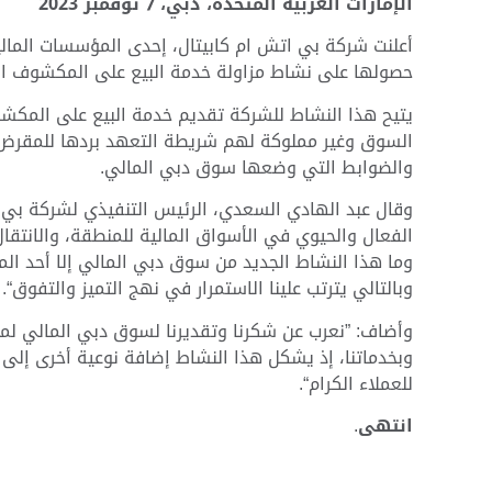
الإمارات العربية المتحدة، دبي، 7 نوفمبر
2023
أعلنت شركة بي اتش ام كابيتال، إحدى المؤسسات المالية 
حصولها على نشاط مزاولة خدمة البيع على المكشوف ا
يتيح هذا النشاط للشركة تقديم خدمة البيع على المكش
السوق وغير مملوكة لهم شريطة التعهد بردها للمقرض بن
والضوابط التي وضعها سوق دبي المالي.
وقال عبد الهادي السعدي، الرئيس التنفيذي لشركة بي 
الفعال والحيوي في الأسواق المالية للمنطقة، والانتق
وما هذا النشاط الجديد من سوق دبي المالي إلا أحد ال
وبالتالي يترتب علينا الاستمرار في نهج التميز والتفوق“.
وأضاف: ”نعرب عن شكرنا وتقديرنا لسوق دبي المالي لمن
وبخدماتنا، إذ يشكل هذا النشاط إضافة نوعية أخرى إلى 
للعملاء الكرام“.
انتهى
.