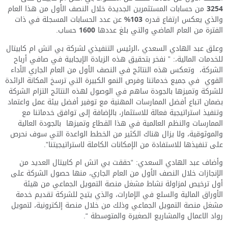
3254
من حسابات المستثمرين الجديدة خلال النصف الأول من هذا العام
والذي يعكس ارتفاع قدره
103%
عن عدد الحسابات المسجلة في ذات
الفترة من العام الماضي والتي بلغ عددها
1600
حساب.
وعلق عبد الهادي السعدي ،الرئيس التنفيذي لشركة بي اتش ام كابيتال
للخدمات المالية،: ” نفخر بتحقيق هذه الزيادة الإيجابية في صافي أرباح
الشركة، وتعكس هذه النتائج في النصف الأول من العام الجاري الأداء
القوي في جميع خدماتنا وفرص النمو الكبيرة التي ترسخ المكانة الرائدة
للشركة وتميزها بالجودة ساهم في الوصول لهذه النتائج التزام الشركة
بضمان اتباع أفضل الممارسات المهنية مع توفير أفضل بيئة عمل واعتماد
وتنفيذ استراتيجية فعالة للاستثمار، بالإضافة إلى توافق خدماتنا مع
الممارسات والنظم العالمية في هذا القطاع وتميزها بالجودة العالية
والموثوقية، ولا يزال هناك الكثير من الخطط الواعدة التي سوف نحرص
على تنفيذها للاستفادة من الإمكانات الكاملة لاستراتيجيتنا”.
وأضاف عبد الهادي السعدي: “حققت بي اتش ام كابيتال العديد من
الإنجازات خلال النصف الأول من العام الجاري، منها حصول الشركة على
أول ترخيص لمزاولة نشاط مشغل منصة التمويل الجماعي من هيئة
الأوراق المالية والسلع في الإمارات، والذي يتيح للشركة تقديم خدمة
مشغل منصة التمويل الجماعي وذلك من خلال منصة إلكترونية، لتمويل
رواد الاعمال والمشاريع الصغيرة والمتوسطة “.