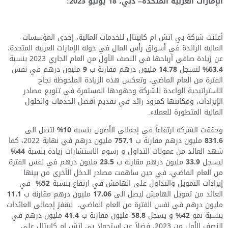
الإمارات العربية المتحدة
–
دبي،
18
يوليو
2023
:
أعلنت شركة بي اتش ام كابيتال للخدمات المالية، إحدى المؤسسات
المالية الرائدة في أسواق رأس المال في دولة الإمارات العربية المتحدة،
عن زيادة صافي أرباحها في النصف الأول من العام الجاري 2023 بنسبة
63.4%
لتسجل
14.78
مليون درهم مقارنة ب
9
مليون درهم في نفس
الفترة من العام الماضي، وتعكس هذه الزيادة الملحوظة نجاح
الاستراتيجية الواعدة للشركة وجهودها المستمرة في تنويع مصادر
الإيرادات، ومكانتها كمزود رائد في تقديم أفضل الخدمات والحلول
المالية المتطورة للعملاء.
وحققت الشركة ارتفاعاً في إجمالي الأصول بنسبة
10%
لتصل الى
831.6
مليون درهم مقارنة ب
757.1
مليون درهم في نهاية 2022، كما
شهد العائد من عمولات التداول و رسوم الاستشارات زيادة بنسبة
44%
ليسجل
33.9
مليون درهم مقارنة ب
23.5
مليون درهم في نفس الفترة
من العام الماضي، في حين ساهمت مصادر الدخل الأخرى من بينها
إيرادات التمويل والتداول على الهامش في ارتفاع بنسبة
52%
في
العائد من تمويل الهامش ليصل الى
17.06
مليون درهم مقارنة ب
11.1
مليون درهم في نفس الفترة من العام الماضي، ليقفز إجمالي العائدات
بنسبة نمو
42%
و يسجل
58.8
مليون مقارنة ب
41.4
مليون درهم في
النصف الأول من 2023، فضلاً عن استحواذ بي اتش ام كابيتال على