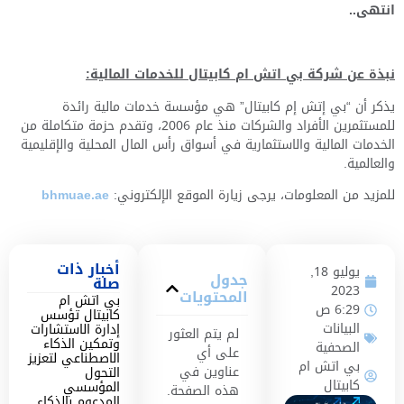
انتهى
..
نبذة عن شركة بي اتش ام كابيتال للخدمات المالية
:
يذكر أن “بي إتش إم كابيتال” هي مؤسسة خدمات مالية رائدة
للمستثمرين الأفراد والشركات منذ عام 2006، وتقدم حزمة متكاملة من
الخدمات المالية والاستثمارية في أسواق رأس المال المحلية والإقليمية
والعالمية.
للمزيد من المعلومات، يرجى زيارة الموقع الإلكتروني:
bhmuae.ae
أخبار ذات
يوليو 18,
جدول
صلة
2023
المحتويات
بي اتش ام
6:29 ص
كابيتال تؤسس
البيانات
إدارة الاستشارات
لم يتم العثور
وتمكين الذكاء
الصحفية
على أي
الاصطناعي لتعزيز
بي اتش ام
عناوين في
التحول
كابيتال
المؤسسي
هذه الصفحة.
المدعوم بالذكاء