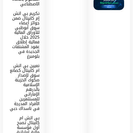
الاصطناعي
تكريم بي اتش
إم كابيتال ضمن
جوائز أعضاء
سوق أبوظبي
للأوراق المالية
2025 خلال
فعالية إطلاق
عقود المشتقات
الجديدة في
بلومبرغ
تعيين بي اتش
ام كابيتال كصانع
سوق لإصدار
صكوك الخزينة
الإسلامية
بالدرهم
الإماراتي
للمستثمرين
الأفراد المدرجة
في ناسداك دبي
بي اتش ام
كابيتال تصبح
أول مؤسسة
مالية إماراتية