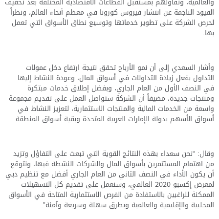
والعالمية، وتفاؤلهم بمستقبل القطاعات الاقتصادية المختلفة بعد تخفيف
القيود الناجمة عن انتشار فيروس كورونا في معظم أنحاء العالم، ونظراً
لحرص الشركة على تطوير خدماتها وتوسيع نطاق الأسواق التي تعمل
بها
.
وأشار السعدي إلى أن نمو الأرباح تحقق نتيجة ارتفاع دخل عمولات
التداول بفعل زيادة التداولات في أسواق المال، وعودة النشاط إليها
في النصف الأول من العام الجاري، وبفضل إطلاق خدمات مبتكرة
ومنتجات جديدة، مضيفاً أن الشركة ستواصل العمل على تقديم مجموعة
واسعة من الخدمات المالية والمنتجات الاستثمارية، لتعزيز النشاط في
أسواق الأسهم بدولة الإمارات العربية المتحدة وبقية أسواق المنطقة.
وقال: “نحن سعداء بهذه النتائج القوية التي تبعث على التفاؤل وتزيد
من اهتمام المستثمرين بأسواق المال والشركات النشطة فيها، ونتوقع
أن يكون الأداء في النصف الثاني من العام الجاري أفضل مع تنظيم دبي
لمعرض إكسبو 2020 العالمي، وسنعمل على تقديم كل التسهيلات
الممكنة للراغبين بالاستفادة من الفرص الاستثمارية المتاحة في الأسواق
المحلبية والإقليمية والعالمية وبطرق سهلة وسريعة وآمنة”.