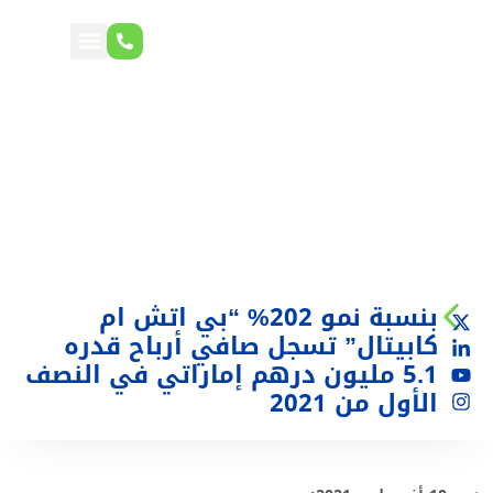
بنسبة نمو 202% “بي اتش ام
كابيتال” تسجل صافي أرباح قدره
5.1 مليون درهم إماراتي في النصف
الأول من 2021