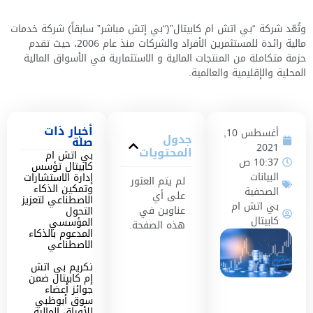
وتُعّد شركة “بي اتش ام كابيتال”(“بي إتش مباشر” سابقاً) شركة خدمات
مالية رائدة للمستثمرين الأفراد والشركات منذ عام 2006، حيث تقدم
حزمة متكاملة من المنتجات المالية و الاستثمارية في الأسواق المالية
المحلية والإقليمية والعالمية.
أخبار ذات
أغسطس 10,
جدول
صلة
2021
المحتويات
بي اتش ام
10:37 ص
كابيتال تؤسس
البيانات
إدارة الاستشارات
لم يتم العثور
وتمكين الذكاء
الصحفية
على أي
الاصطناعي لتعزيز
بي اتش ام
عناوين في
التحول
كابيتال
المؤسسي
هذه الصفحة.
المدعوم بالذكاء
الاصطناعي
تكريم بي اتش
إم كابيتال ضمن
جوائز أعضاء
سوق أبوظبي
للأوراق المالية