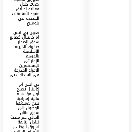
2025 خلال
فعالية إطلاق
عقود المشتقات
الجديدة في
بلومبرغ
تعيين بي اتش
ام كابيتال كصانع
سوق لإصدار
صكوك الخزينة
الإسلامية
بالدرهم
الإماراتي
للمستثمرين
الأفراد المدرجة
في ناسداك دبي
بي اتش ام
كابيتال تصبح
أول مؤسسة
مالية إماراتية
تتيح لعملائها
الوصول إلى
سوق عمّان
المالي عبر منصة
تبادل التابعة
لسوق أبوظبي
للأوراق المالية