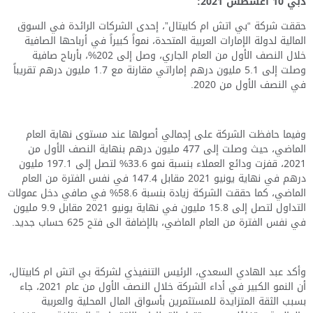
دبي
10
أغسطس 2021:
حققت شركة “بي اتش ام كابيتال”، إحدى الشركات الرائدة في السوق
المالية لدولة الإمارات العربية المتحدة، نمواً كبيراً في أرباحها الصافية
خلال النصف الأول من العام الجاري، وصل إلى 202%، بأرباح صافية
وصلت إلى 5.1 مليون درهم إماراتي مقارنة مع 1.7 مليون درهم تقريباً
في النصف الأول من 2020.
وفيما حافظت الشركة على إجمالي أصولها عند مستوى نهاية العام
الماضي، حيث وصلت إلى 477 مليون درهم بنهاية النصف الأول من
2021، قفزت ودائع العملاء بنسبة نمو 33.6% لتصل إلى 197.1 مليون
درهم في نهاية يونيو 2021 مقابل 147.4 في نفس الفترة من العام
الماضي
، كما حققت الشركة زيادة بنسبة 58.6% في صافي دخل عمولات
التداول لتصل إلى 15.8 مليون في نهاية يونيو 2021 مقابل 9.9 مليون
في نفس الفترة من العام الماضي، بالإضافة الى فتح 625 حساب جديد.
وأكد عبد الهادي السعدي، الرئيس التنفيذي لشركة بي اتش ام كابيتال،
أن النمو الكبير في أداء الشركة خلال النصف الأول من عام
2021، جاء
بسبب الثقة المتزايدة للمستثمرين بأسواق المال المحلية والعربية