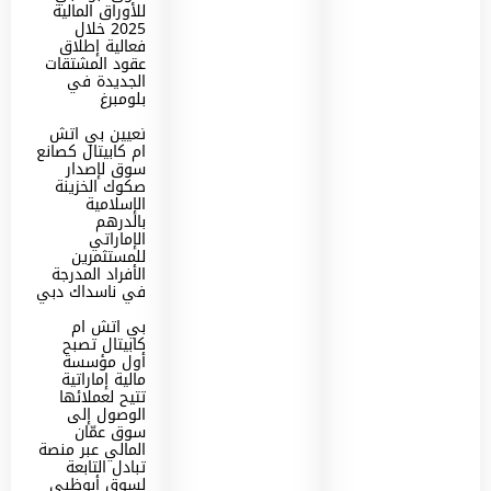
للأوراق المالية
2025 خلال
فعالية إطلاق
عقود المشتقات
الجديدة في
بلومبرغ
تعيين بي اتش
ام كابيتال كصانع
سوق لإصدار
صكوك الخزينة
الإسلامية
بالدرهم
الإماراتي
للمستثمرين
الأفراد المدرجة
في ناسداك دبي
بي اتش ام
كابيتال تصبح
أول مؤسسة
مالية إماراتية
تتيح لعملائها
الوصول إلى
سوق عمّان
المالي عبر منصة
تبادل التابعة
لسوق أبوظبي