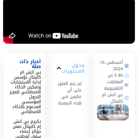
أخبار ذات
أغسطس 16,
جدول
صلة
2024
المحتويات
بي اتش ام
5:46 ص
كابيتال تؤسس
المقابلات
إدارة الاستشارات
لم يتم العثور
وتمكين الذكاء
التلفزيونية
على أي
الاصطناعي لتعزيز
بي اتش ام
عناوين في
التحول
كابيتال
المؤسسي
هذه الصفحة.
المدعوم بالذكاء
الاصطناعي
تكريم بي اتش
إم كابيتال ضمن
جوائز أعضاء
سوق أبوظبي