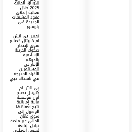
للأوراق المالية
2025 خلال
فعالية إطلاق
عقود المشتقات
الجديدة في
بلومبرغ
تعيين بي اتش
ام كابيتال كصانع
سوق لإصدار
صكوك الخزينة
الإسلامية
بالدرهم
الإماراتي
للمستثمرين
الأفراد المدرجة
في ناسداك دبي
بي اتش ام
كابيتال تصبح
أول مؤسسة
مالية إماراتية
تتيح لعملائها
الوصول إلى
سوق عمّان
المالي عبر منصة
تبادل التابعة
لسوق أبوظبي