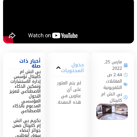
أخبار ذات
مارس 25,
جدول
صلة
2022
المحتويات
بي اتش ام
2:44 ص
كابيتال تؤسس
المقابلات
إدارة الاستشارات
لم يتم العثور
وتمكين الذكاء
التلفزيونية
على أي
الاصطناعي لتعزيز
بي اتش ام
عناوين في
التحول
كابيتال
المؤسسي
هذه الصفحة.
المدعوم بالذكاء
الاصطناعي
تكريم بي اتش
إم كابيتال ضمن
جوائز أعضاء
سوق أبوظبي