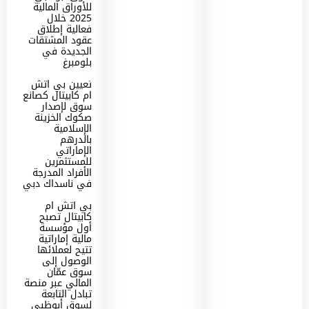
للأوراق المالية
2025 خلال
فعالية إطلاق
عقود المشتقات
الجديدة في
بلومبرغ
تعيين بي اتش
ام كابيتال كصانع
سوق لإصدار
صكوك الخزينة
الإسلامية
بالدرهم
الإماراتي
للمستثمرين
الأفراد المدرجة
في ناسداك دبي
بي اتش ام
كابيتال تصبح
أول مؤسسة
مالية إماراتية
تتيح لعملائها
الوصول إلى
سوق عمّان
المالي عبر منصة
تبادل التابعة
لسوق أبوظبي