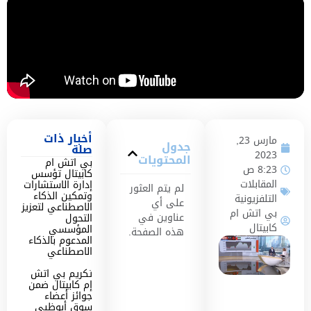
أخبار ذات
مارس 23,
جدول
صلة
2023
المحتويات
بي اتش ام
8:23 ص
كابيتال تؤسس
المقابلات
إدارة الاستشارات
لم يتم العثور
وتمكين الذكاء
التلفزيونية
على أي
الاصطناعي لتعزيز
بي اتش ام
عناوين في
التحول
كابيتال
المؤسسي
هذه الصفحة.
المدعوم بالذكاء
الاصطناعي
تكريم بي اتش
إم كابيتال ضمن
جوائز أعضاء
سوق أبوظبي