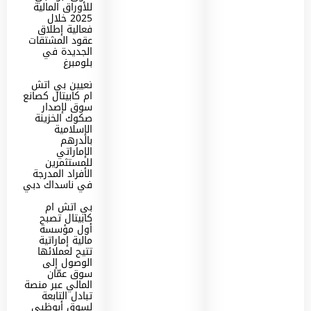
للأوراق المالية
2025 خلال
فعالية إطلاق
عقود المشتقات
الجديدة في
بلومبرغ
تعيين بي اتش
ام كابيتال كصانع
سوق لإصدار
صكوك الخزينة
الإسلامية
بالدرهم
الإماراتي
للمستثمرين
الأفراد المدرجة
في ناسداك دبي
بي اتش ام
كابيتال تصبح
أول مؤسسة
مالية إماراتية
تتيح لعملائها
الوصول إلى
سوق عمّان
المالي عبر منصة
تبادل التابعة
لسوق أبوظبي